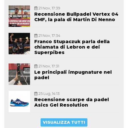
21 Nov, 17:39
Recensione Bullpadel Vertex 04
CMF, la pala di Martin Di Nenno
21 Nov, 17:34
Franco Stupaczuk parla della
chiamata di Lebron e dei
Superpibes
21 Nov, 17:31
Le principali impugnature nel
padel
25 Lug, 14:13
Recensione scarpe da padel
Asics Gel Resolution
VISUALIZZA TUTTI