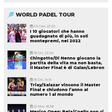
WORLD PADEL TOUR
03 Gen, 22:02
I 10 giocatori che hanno
guadagnato di più, in soli
montepremi, nel 2022
18 Dic, 23:04
Chingotto/Di Nenno giocano la
partita della vita ma non basta,
il Master Final è di Galan/Lebron
18 Dic, 14:51
Triay/Salazar vincono il Master
Final e chiudono l’anno al
numero 1 al mondo
22 Nov, 16:58
Mexico Open: Bela/Coello non ci