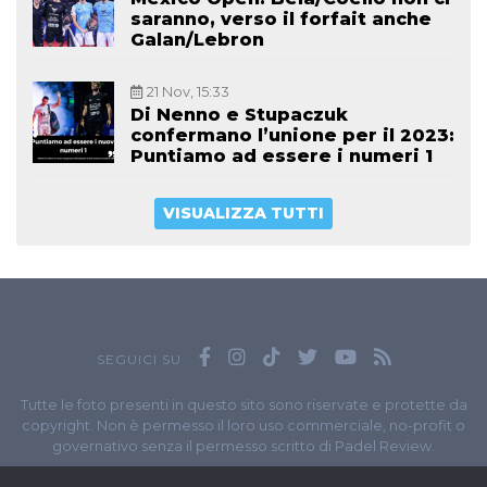
saranno, verso il forfait anche
Galan/Lebron
21 Nov, 15:33
Di Nenno e Stupaczuk
confermano l’unione per il 2023:
Puntiamo ad essere i numeri 1
VISUALIZZA TUTTI
SEGUICI SU
Tutte le foto presenti in questo sito sono riservate e protette da
copyright. Non è permesso il loro uso commerciale, no-profit o
governativo senza il permesso scritto di Padel Review.
Owned by
Sportando
// Sportando di
Carchia Emiliano
//
Contatti