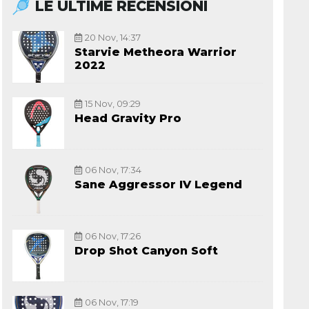
LE ULTIME RECENSIONI
20 Nov, 14:37
Starvie Metheora Warrior
2022
15 Nov, 09:29
Head Gravity Pro
06 Nov, 17:34
Sane Aggressor IV Legend
06 Nov, 17:26
Drop Shot Canyon Soft
06 Nov, 17:19