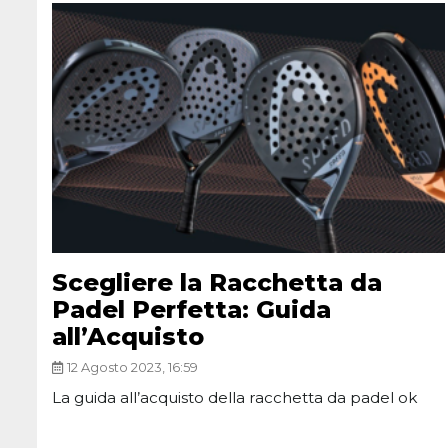
Scegliere la Racchetta da
Padel Perfetta: Guida
all’Acquisto
12 Agosto 2023, 16:59
La guida all’acquisto della racchetta da padel ok