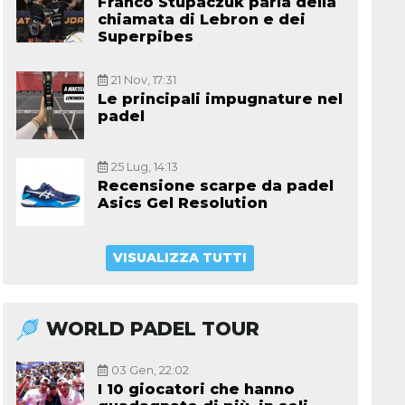
Franco Stupaczuk parla della
chiamata di Lebron e dei
Superpibes
21 Nov, 17:31
Le principali impugnature nel
padel
25 Lug, 14:13
Recensione scarpe da padel
Asics Gel Resolution
VISUALIZZA TUTTI
WORLD PADEL TOUR
03 Gen, 22:02
I 10 giocatori che hanno