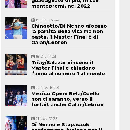
guadagnato di più, in soli
montepremi, nel 2022
18 Dic, 23:04
Chingotto/Di Nenno giocano
la partita della vita ma non
basta, il Master Final è di
Galan/Lebron
18 Dic, 14:51
Triay/Salazar vincono il
Master Final e chiudono
l’anno al numero 1 al mondo
22 Nov, 16:58
Mexico Open: Bela/Coello
non ci saranno, verso il
forfait anche Galan/Lebron
21 Nov, 15:33
Di Nenno e Stupaczuk