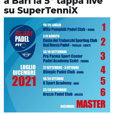
a Bari la 5ª tappa live
su SuperTenniX