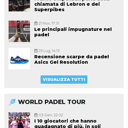
chiamata di Lebron e dei
Superpibes
21 Nov, 17:31
Le principali impugnature nel
padel
25 Lug, 14:13
Recensione scarpe da padel
Asics Gel Resolution
VISUALIZZA TUTTI
WORLD PADEL TOUR
03 Gen, 22:02
I 10 giocatori che hanno
guadagnato di più, in soli