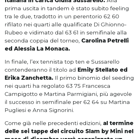
italiana in carica Giulia Sussarello.
Alla
prima uscita in tandem è stato subito feeling
tra le due, tradotto in un perentorio 62 60
rifilato nei quarti alle qualificate Di Ghionno-
Rubeo e vidimato dal 63 61 in semifinale alla
seconda coppia del torneo,
Carolina Petrelli
ed Alessia La Monaca.
In finale, l’ex tennista top ten e Sussarello
contenderanno il titolo ad
Emily Stellato ed
Erika Zanchetta.
Il primo binomio del seeding
nei quarti ha regolato 63 75 Francesca
Campigotto e Martina Parmigiani, più agevole
il successo in semifinale per 62 64 su Martina
Pugliesi e Anna Signorini.
Come già nelle precedenti edizioni,
al termine
delle sei tappe del circuito Slam by Mini nel