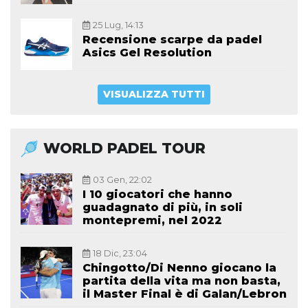
25 Lug, 14:13
Recensione scarpe da padel
Asics Gel Resolution
VISUALIZZA TUTTI
WORLD PADEL TOUR
03 Gen, 22:02
I 10 giocatori che hanno
guadagnato di più, in soli
montepremi, nel 2022
18 Dic, 23:04
Chingotto/Di Nenno giocano la
partita della vita ma non basta,
il Master Final è di Galan/Lebron