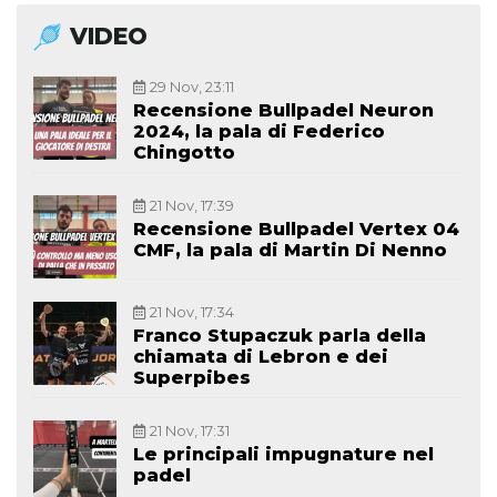
VIDEO
29 Nov, 23:11
Recensione Bullpadel Neuron
2024, la pala di Federico
Chingotto
21 Nov, 17:39
Recensione Bullpadel Vertex 04
CMF, la pala di Martin Di Nenno
21 Nov, 17:34
Franco Stupaczuk parla della
chiamata di Lebron e dei
Superpibes
21 Nov, 17:31
Le principali impugnature nel
padel