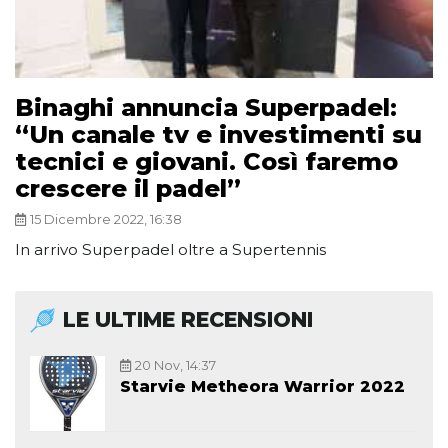
Binaghi annuncia Superpadel:
“Un canale tv e investimenti su
tecnici e giovani. Così faremo
crescere il padel”
15 Dicembre 2022, 16:38
In arrivo Superpadel oltre a Supertennis
LE ULTIME RECENSIONI
20 Nov, 14:37
Starvie Metheora Warrior 2022