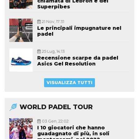
chiamata di Lebron e dei
Superpibes
21 Nov, 17:31
Le principali impugnature nel
padel
25 Lug, 14:13
Recensione scarpe da padel
Asics Gel Resolution
VISUALIZZA TUTTI
WORLD PADEL TOUR
03 Gen, 22:02
I 10 giocatori che hanno
guadagnato di più, in soli