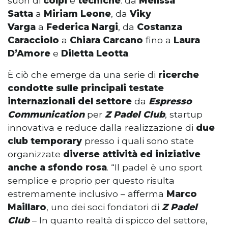
suon di
colpi
e
tecniche
: da
Melissa
Satta
a
Miriam Leone
, da
Viky
Varga
a
Federica Nargi
, da
Costanza
Caracciolo
a
Chiara Carcano
fino a
Laura
D’Amore
e
Diletta Leotta
.
È ciò che emerge da una serie di
ricerche
condotte sulle principali testate
internazionali del settore
da
Espresso
Communication
per
Z Padel Club
, startup
innovativa e reduce dalla realizzazione di
due
club temporary
presso i quali sono state
organizzate
diverse attività ed iniziative
anche a sfondo rosa
. “Il padel è uno sport
semplice e proprio per questo risulta
estremamente inclusivo – afferma
Marco
Maillaro
, uno dei soci fondatori di
Z Padel
Club
– In quanto realtà di spicco del settore,