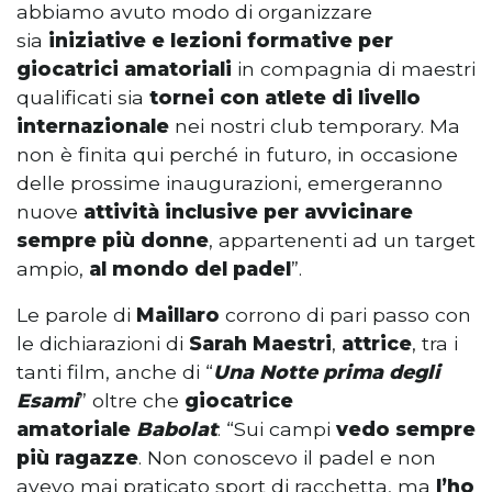
abbiamo avuto modo di organizzare
sia
iniziative e lezioni formative per
giocatrici amatoriali
in compagnia di maestri
qualificati sia
tornei con atlete di livello
internazionale
nei nostri club temporary. Ma
non è finita qui perché in futuro, in occasione
delle prossime inaugurazioni, emergeranno
nuove
attività inclusive per avvicinare
sempre più donne
, appartenenti ad un target
ampio,
al mondo del padel
”.
Le parole di
Maillaro
corrono di pari passo con
le dichiarazioni di
Sarah Maestri
,
attrice
, tra i
tanti film, anche di “
Una Notte prima degli
Esami
” oltre che
giocatrice
amatoriale
Babolat
: “Sui campi
vedo sempre
più ragazze
. Non conoscevo il padel e non
avevo mai praticato sport di racchetta, ma
l’ho