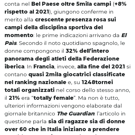
conta nel
Bel Paese
oltre 5mila campi
(
+8%
rispetto al 2021
), giungono conferme in
merito alla
crescente
presenza rosa sui
campi della disciplina sportiva del
momento
: le prime indicazioni arrivano da
El
Paìs
. Secondo il noto quotidiano spagnolo, le
donne compongono il
32% dell’intero
panorama degli atleti della Federazione
iberica
. In
Francia
, invece,
alla fine del 2021
si
contano
quasi 2mila giocatrici classificate
nel ranking nazionale
e, su
1248
tornei
totali
organizzati
nel corso dello stesso anno,
il
21%
era “
totally female
”. Ma non è tutto,
ulteriori informazioni vengono elaborate dal
giornale britannico
The Guardian
: l’articolo in
questione parla
sia di ragazze sia di donne
over 60 che in Italia iniziano a prendere