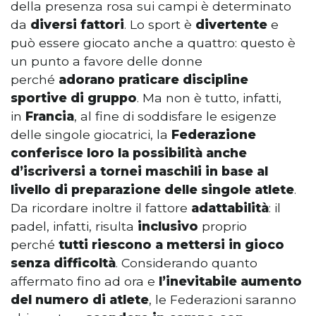
della presenza rosa sui campi è determinato
da
diversi fattori
. Lo sport è
divertente
e
può essere giocato anche a quattro: questo è
un punto a favore delle donne
perché
adorano praticare discipline
sportive di gruppo
. Ma non è tutto, infatti,
in
Francia
, al fine di soddisfare le esigenze
delle singole giocatrici, la
Federazione
conferisce loro la possibilità anche
d’iscriversi a tornei maschili in base al
livello di preparazione delle singole atlete
.
Da ricordare inoltre il fattore
adattabilità
: il
padel, infatti, risulta
inclusivo
proprio
perché
tutti riescono a mettersi in gioco
senza difficoltà
. Considerando quanto
affermato fino ad ora e
l’inevitabile aumento
del numero di atlete
, le Federazioni saranno