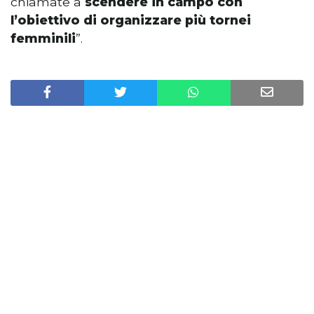
chiamate a
scendere in campo con
l’obiettivo di organizzare più tornei
femminili
”.