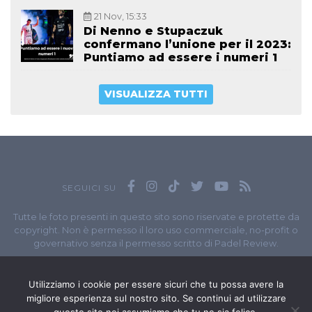
21 Nov, 15:33
Di Nenno e Stupaczuk
confermano l’unione per il 2023:
Puntiamo ad essere i numeri 1
VISUALIZZA TUTTI
SEGUICI SU
Tutte le foto presenti in questo sito sono riservate e protette da
copyright. Non è permesso il loro uso commerciale, no-profit o
governativo senza il permesso scritto di Padel Review.
Owned by
Sportando
// Sportando di
Carchia Emiliano
//
Contatti
// P.I. 11965351007
Utilizziamo i cookie per essere sicuri che tu possa avere la
migliore esperienza sul nostro sito. Se continui ad utilizzare
© Copyright 2020-2026 // Web Developer
Matteo Manna