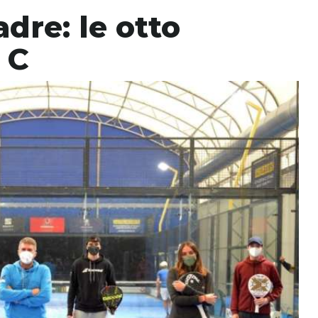
dre: le otto
 C