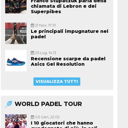
Franco Stupaczuk parla della
chiamata di Lebron e dei
Superpibes
21 Nov, 17:31
Le principali impugnature nel
padel
25 Lug, 14:13
Recensione scarpe da padel
Asics Gel Resolution
VISUALIZZA TUTTI
WORLD PADEL TOUR
03 Gen, 22:02
I 10 giocatori che hanno