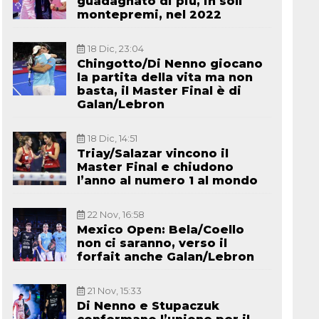
guadagnato di più, in soli
montepremi, nel 2022
18 Dic, 23:04
Chingotto/Di Nenno giocano
la partita della vita ma non
basta, il Master Final è di
Galan/Lebron
18 Dic, 14:51
Triay/Salazar vincono il
Master Final e chiudono
l’anno al numero 1 al mondo
22 Nov, 16:58
Mexico Open: Bela/Coello
non ci saranno, verso il
forfait anche Galan/Lebron
21 Nov, 15:33
Di Nenno e Stupaczuk