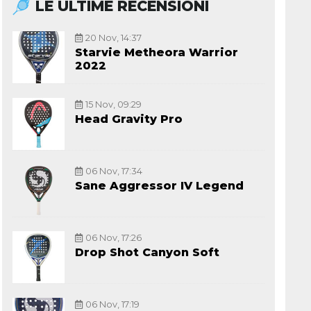
LE ULTIME RECENSIONI
20 Nov, 14:37
Starvie Metheora Warrior
2022
15 Nov, 09:29
Head Gravity Pro
06 Nov, 17:34
Sane Aggressor IV Legend
06 Nov, 17:26
Drop Shot Canyon Soft
06 Nov, 17:19