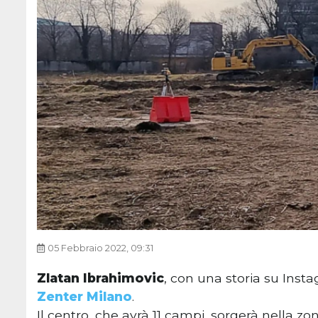
05 Febbraio 2022, 09:31
Zlatan Ibrahimovic
, con una storia su Insta
Zenter Milano
.
Il centro, che avrà 11 campi, sorgerà nella zo