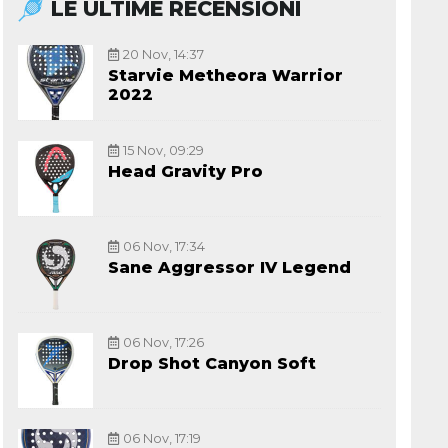
LE ULTIME RECENSIONI
20 Nov, 14:37
Starvie Metheora Warrior
2022
15 Nov, 09:29
Head Gravity Pro
06 Nov, 17:34
Sane Aggressor IV Legend
06 Nov, 17:26
Drop Shot Canyon Soft
06 Nov, 17:19