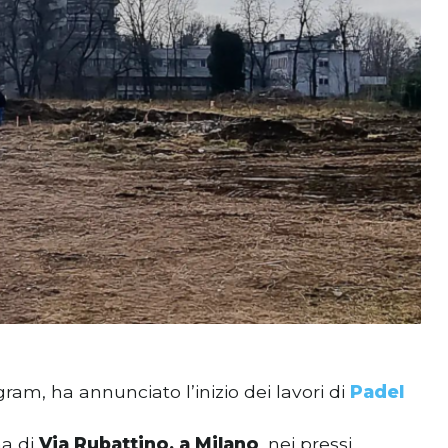
gram, ha annunciato l’inizio dei lavori di
Padel
na di
Via Rubattino, a Milano
, nei pressi