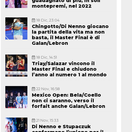
guadagnato di più, in soli
montepremi, nel 2022
18 Dic, 23:04
Chingotto/Di Nenno giocano
la partita della vita ma non
basta, il Master Final è di
Galan/Lebron
18 Dic, 14:51
Triay/Salazar vincono il
Master Final e chiudono
l’anno al numero 1 al mondo
22 Nov, 16:58
Mexico Open: Bela/Coello
non ci saranno, verso il
forfait anche Galan/Lebron
21 Nov, 15:33
Di Nenno e Stupaczuk