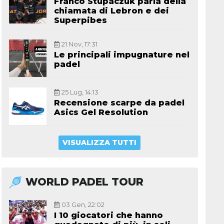
Franco Stupaczuk parla della
chiamata di Lebron e dei
Superpibes
21 Nov, 17:31
Le principali impugnature nel
padel
25 Lug, 14:13
Recensione scarpe da padel
Asics Gel Resolution
VISUALIZZA TUTTI
WORLD PADEL TOUR
03 Gen, 22:02
I 10 giocatori che hanno