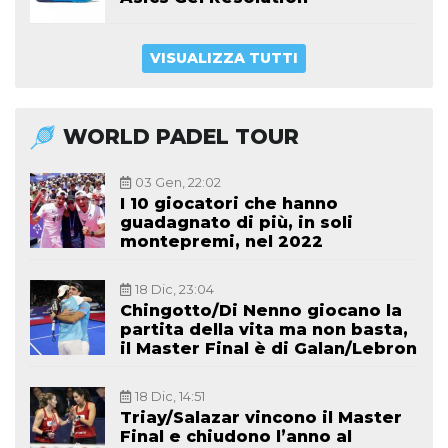
VISUALIZZA TUTTI
WORLD PADEL TOUR
03 Gen, 22:02
I 10 giocatori che hanno
guadagnato di più, in soli
montepremi, nel 2022
18 Dic, 23:04
Chingotto/Di Nenno giocano la
partita della vita ma non basta,
il Master Final è di Galan/Lebron
18 Dic, 14:51
Triay/Salazar vincono il Master
Final e chiudono l’anno al