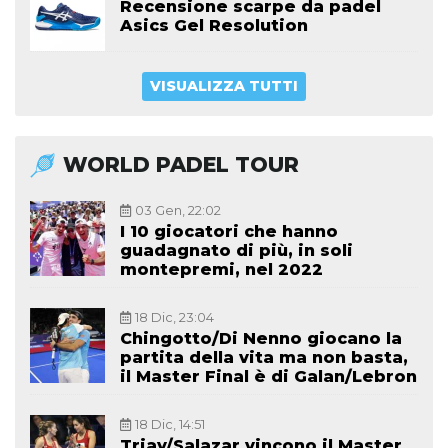
Recensione scarpe da padel
Asics Gel Resolution
VISUALIZZA TUTTI
WORLD PADEL TOUR
03 Gen, 22:02
I 10 giocatori che hanno
guadagnato di più, in soli
montepremi, nel 2022
18 Dic, 23:04
Chingotto/Di Nenno giocano la
partita della vita ma non basta,
il Master Final è di Galan/Lebron
18 Dic, 14:51
Triay/Salazar vincono il Master