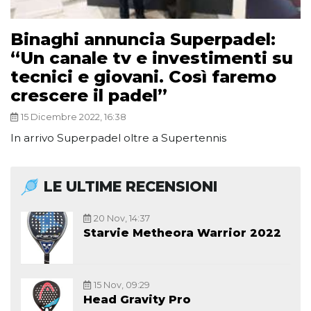
Binaghi annuncia Superpadel:
“Un canale tv e investimenti su
tecnici e giovani. Così faremo
crescere il padel”
15 Dicembre 2022, 16:38
In arrivo Superpadel oltre a Supertennis
LE ULTIME RECENSIONI
20 Nov, 14:37
Starvie Metheora Warrior 2022
15 Nov, 09:29
Head Gravity Pro