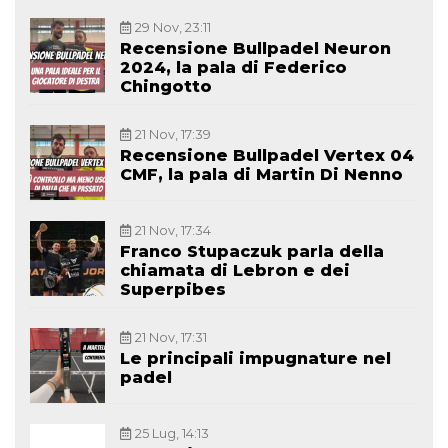
29 Nov, 23:11
Recensione Bullpadel Neuron
2024, la pala di Federico
Chingotto
21 Nov, 17:39
Recensione Bullpadel Vertex 04
CMF, la pala di Martin Di Nenno
21 Nov, 17:34
Franco Stupaczuk parla della
chiamata di Lebron e dei
Superpibes
21 Nov, 17:31
Le principali impugnature nel
padel
25 Lug, 14:13