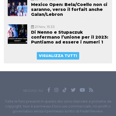
Mexico Open: Bela/Coello non ci
saranno, verso il forfait anche
Galan/Lebron
21 Nov, 15:33
Di Nenno e Stupaczuk
confermano l’unione per il 2023:
Puntiamo ad essere i numeri 1
VISUALIZZA TUTTI
SEGUICI SU
Tutte le foto presenti in questo sito sono riservate e protette da
copyright. Non è permesso il loro uso commerciale, no-profit o
governativo senza il permesso scritto di Padel Review.