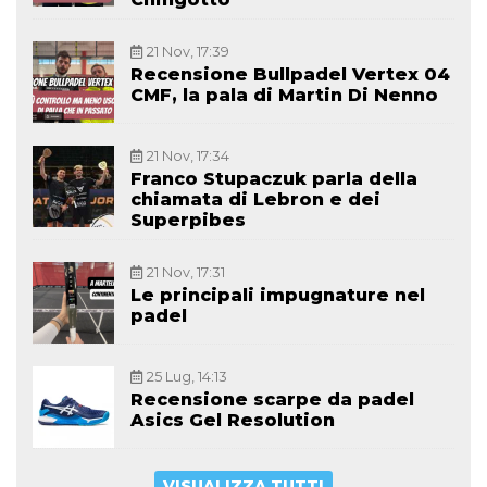
21 Nov, 17:39
Recensione Bullpadel Vertex 04
CMF, la pala di Martin Di Nenno
21 Nov, 17:34
Franco Stupaczuk parla della
chiamata di Lebron e dei
Superpibes
21 Nov, 17:31
Le principali impugnature nel
padel
25 Lug, 14:13
Recensione scarpe da padel
Asics Gel Resolution
VISUALIZZA TUTTI