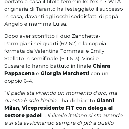
portato a casa il titolo femminile: l’ex n.7 WTA
originaria di Taranto ha festeggiato il successo
in casa, davanti agli occhi soddisfatti di papà
Angelo e mamma Luisa.
Dopo aver sconfitto il duo Zanchetta-
Parmigiani nei quarti (62 62) e la coppia
formata da Valentina Tommasi e Emily
Stellato in semifinale (6-1 6-3), Vinci e
Sussarello hanno battuto in finale
Chiara
Pappacena
e
Giorgia Marchetti
con un
doppio 6-4.
“
Il padel sta vivendo un momento d’oro, ma
questo è solo l’inizio
– ha dichiarato
Gianni
Milan, Vicepresidente FIT con delega al
settore padel
-.
Il livello italiano si sta alzando
e si sta avvicinando sempre di più a quello