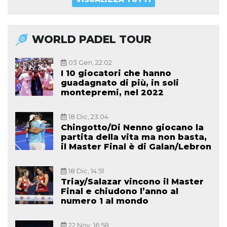
WORLD PADEL TOUR
03 Gen, 22:02
I 10 giocatori che hanno
guadagnato di più, in soli
montepremi, nel 2022
18 Dic, 23:04
Chingotto/Di Nenno giocano la
partita della vita ma non basta,
il Master Final è di Galan/Lebron
18 Dic, 14:51
Triay/Salazar vincono il Master
Final e chiudono l’anno al
numero 1 al mondo
22 Nov, 16:58