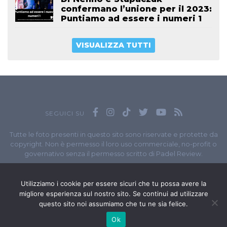
confermano l’unione per il 2023:
Puntiamo ad essere i numeri 1
VISUALIZZA TUTTI
SEGUICI SU
Tutte le foto presenti in questo sito sono riservate e protette da
copyright. Non è permesso il loro uso commerciale, no-profit o
governativo senza il permesso scritto di Padel Review.
Owned by
Sportando
// Sportando di
Carchia Emiliano
//
Contatti
// P.I. 11965351007
Utilizziamo i cookie per essere sicuri che tu possa avere la
migliore esperienza sul nostro sito. Se continui ad utilizzare
© Copyright 2020-2026 // Web Developer
Matteo Manna
questo sito noi assumiamo che tu ne sia felice.
Ok