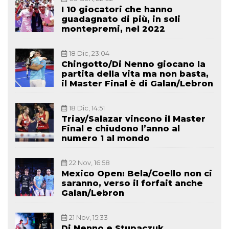
I 10 giocatori che hanno
guadagnato di più, in soli
montepremi, nel 2022
18 Dic, 23:04
Chingotto/Di Nenno giocano la
partita della vita ma non basta,
il Master Final è di Galan/Lebron
18 Dic, 14:51
Triay/Salazar vincono il Master
Final e chiudono l’anno al
numero 1 al mondo
22 Nov, 16:58
Mexico Open: Bela/Coello non ci
saranno, verso il forfait anche
Galan/Lebron
21 Nov, 15:33
Di Nenno e Stupaczuk