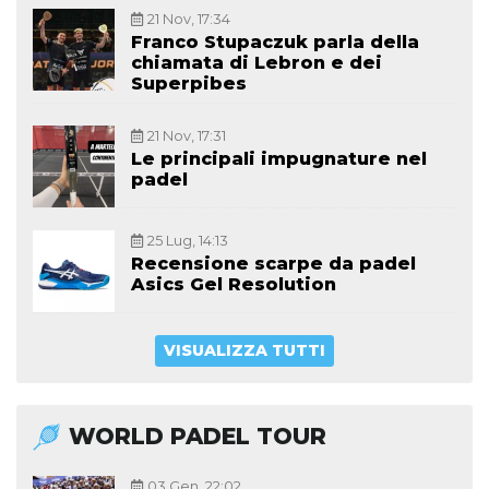
21 Nov, 17:34
Franco Stupaczuk parla della
chiamata di Lebron e dei
Superpibes
21 Nov, 17:31
Le principali impugnature nel
padel
25 Lug, 14:13
Recensione scarpe da padel
Asics Gel Resolution
VISUALIZZA TUTTI
WORLD PADEL TOUR
03 Gen, 22:02