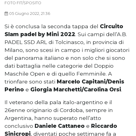
FOTO FIT/SPOSITO
05 Giugno 2022, 21:36
Si è conclusa la seconda tappa del
Circuito
Slam padel by Mini 2022
. Sui campi dell’A.B.
PADEL SSD ARL di Tolcinasco, in provincia di
Milano, sono scesi in campo i migliori giocatori
del panorama italiano e non solo che si sono
dati battaglia nelle categorie del Doppio
Maschile Open e di quello Femminile. A
trionfare sono stati
Marcelo Capitani/Denis
Perino
e
Giorgia Marchetti/Carolina Orsi
.
Il veterano della pala italo-argentino e il
26enne originario di Cordoba, sempre in
Argentina, hanno superato nell’atto
conclusivo
Daniele Cattaneo
e
Riccardo
Sinicropi
, diventati poche settimane fa a