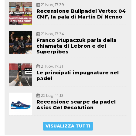
21 Nov, 17:39
Recensione Bullpadel Vertex 04
CMF, la pala di Martin Di Nenno
21 Nov, 17:34
Franco Stupaczuk parla della
chiamata di Lebron e dei
Superpibes
21 Nov, 17:31
Le principali impugnature nel
padel
25 Lug, 14:13
Recensione scarpe da padel
Asics Gel Resolution
VISUALIZZA TUTTI