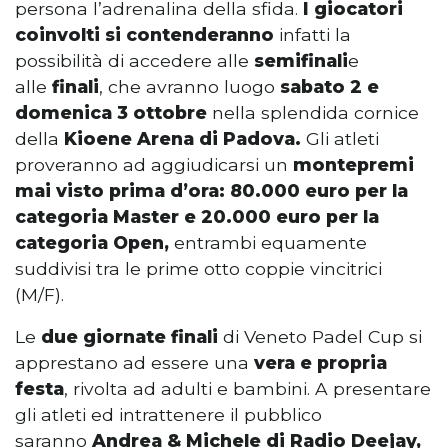
persona l’adrenalina della sfida.
I
giocatori
coinvolti si contenderanno
infatti la
possibilità di accedere alle
semifinali
e
alle
finali
, che avranno luogo
sabato 2 e
domenica 3 ottobre
nella splendida cornice
della
Kioene Arena di Padova.
Gli atleti
proveranno ad aggiudicarsi un
montepremi
mai visto prima d’ora: 80.000 euro
per la
categoria Master e 20.000 euro per la
categoria Open,
entrambi equamente
suddivisi tra le prime otto coppie vincitrici
(M/F).
Le
due giornate finali
di Veneto Padel Cup si
apprestano ad essere una
vera e propria
festa
, rivolta ad adulti e bambini. A presentare
gli atleti ed intrattenere il pubblico
saranno
Andrea & Michele di Radio Deejay,