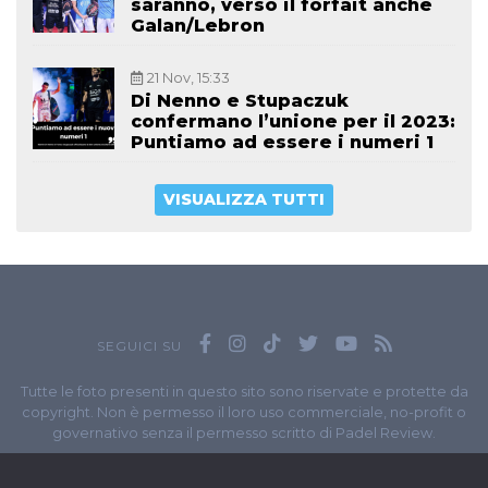
saranno, verso il forfait anche
Galan/Lebron
21 Nov, 15:33
Di Nenno e Stupaczuk
confermano l’unione per il 2023:
Puntiamo ad essere i numeri 1
VISUALIZZA TUTTI
SEGUICI SU
Tutte le foto presenti in questo sito sono riservate e protette da
copyright. Non è permesso il loro uso commerciale, no-profit o
governativo senza il permesso scritto di Padel Review.
Owned by
Sportando
// Sportando di
Carchia Emiliano
//
Contatti