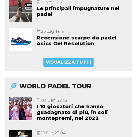
21 Nov, 17:31
Le principali impugnature nel
padel
25 Lug, 14:13
Recensione scarpe da padel
Asics Gel Resolution
VISUALIZZA TUTTI
WORLD PADEL TOUR
03 Gen, 22:02
I 10 giocatori che hanno
guadagnato di più, in soli
montepremi, nel 2022
18 Dic, 23:04