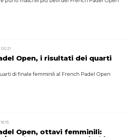
 tre punti maschili più belli del French Padel Open
 00:21
del Open, i risultati dei quarti
i
 quarti di finale femminili al French Padel Open
16:15
del Open, ottavi femminili: