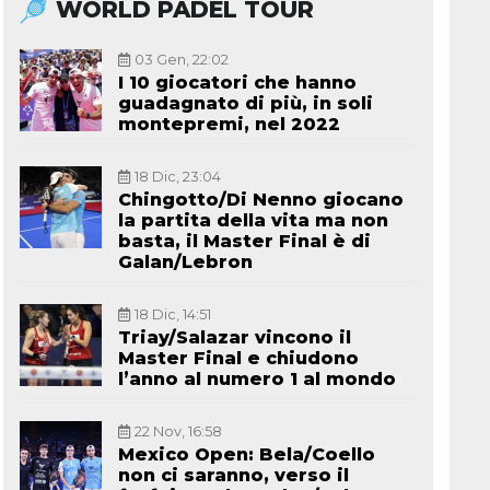
WORLD PADEL TOUR
03 Gen, 22:02
I 10 giocatori che hanno
guadagnato di più, in soli
montepremi, nel 2022
18 Dic, 23:04
Chingotto/Di Nenno giocano
la partita della vita ma non
basta, il Master Final è di
Galan/Lebron
18 Dic, 14:51
Triay/Salazar vincono il
Master Final e chiudono
l’anno al numero 1 al mondo
22 Nov, 16:58
Mexico Open: Bela/Coello
non ci saranno, verso il