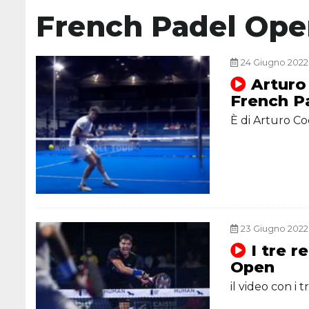
French Padel Op
24 Giugno 2022,
Arturo 
French P
È di Arturo Co
23 Giugno 2022,
I tre r
Open
il video con i