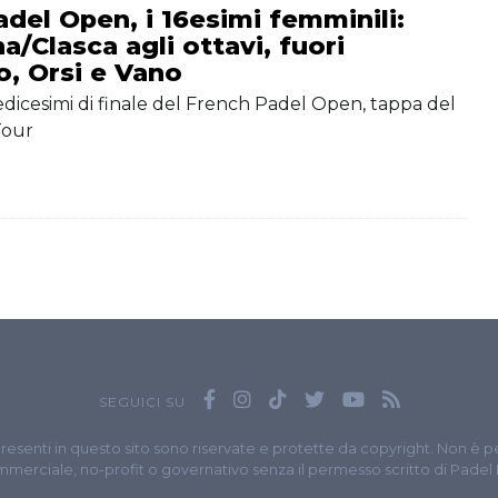
del Open, i 16esimi femminili:
/Clasca agli ottavi, fuori
o, Orsi e Vano
i sedicesimi di finale del French Padel Open, tappa del
Tour
SEGUICI SU
presenti in questo sito sono riservate e protette da copyright. Non è p
merciale, no-profit o governativo senza il permesso scritto di Padel