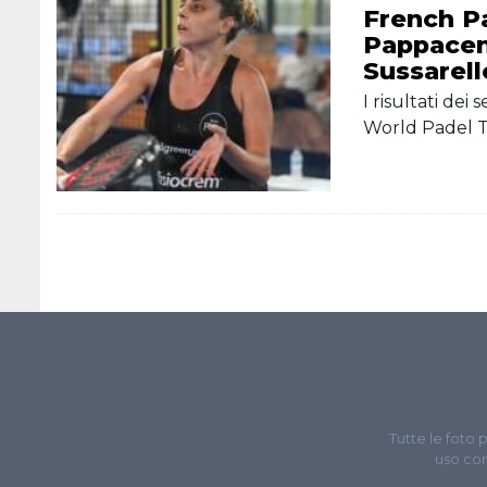
French Pa
Pappacena
Sussarell
I risultati de
World Padel 
Tutte le foto 
uso com