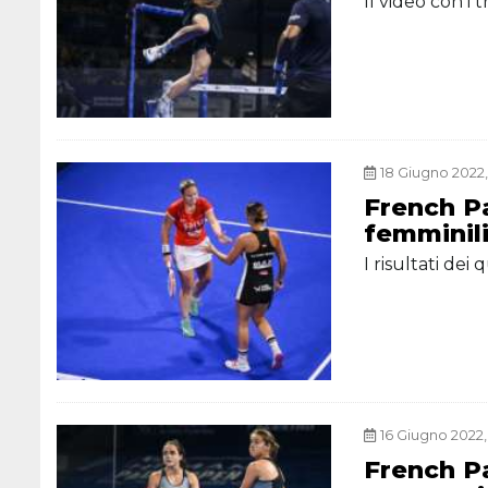
Il video con i
18 Giugno 2022,
French Pa
femminil
I risultati dei
16 Giugno 2022, 
French Pa