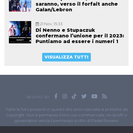
saranno, verso il forfait anche
Galan/Lebron
21 Nov, 15:33
Di Nenno e Stupaczuk
confermano l’unione per il 2023:
Puntiamo ad essere i numeri 1
VISUALIZZA TUTTI
SEGUICI SU
Tutte le foto presenti in questo sito sono riservate e protette da
copyright. Non è permesso il loro uso commerciale, no-profit o
governativo senza il permesso scritto di Padel Review.
Owned by
Sportando
// Sportando di
Carchia Emiliano
//
Contatti