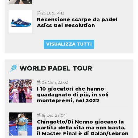
25 Lug, 14:13
Recensione scarpe da padel
Asics Gel Resolution
VISUALIZZA TUTTI
WORLD PADEL TOUR
03 Gen, 22:02
I 10 giocatori che hanno
guadagnato di più, in soli
montepremi, nel 2022
18 Dic, 23:04
Chingotto/Di Nenno giocano la
partita della vita ma non basta,
il Master Final è di Galan/Lebron