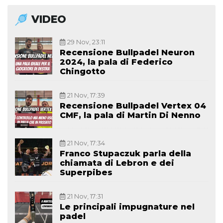
VIDEO
29 Nov, 23:11
Recensione Bullpadel Neuron
2024, la pala di Federico
Chingotto
21 Nov, 17:39
Recensione Bullpadel Vertex 04
CMF, la pala di Martin Di Nenno
21 Nov, 17:34
Franco Stupaczuk parla della
chiamata di Lebron e dei
Superpibes
21 Nov, 17:31
Le principali impugnature nel
padel