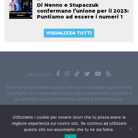
Di Nenno e Stupaczuk
confermano l’unione per il 2023:
Puntiamo ad essere i numeri 1
VISUALIZZA TUTTI
SEGUICI SU
Tutte le foto presenti in questo sito sono riservate e protette da
copyright. Non è permesso il loro uso commerciale, no-profit o
governativo senza il permesso scritto di Padel Review.
Owned by
Sportando
// Sportando di
Carchia Emiliano
//
Contatti
// P.I. 11965351007
Utilizziamo i cookie per essere sicuri che tu possa avere la
migliore esperienza sul nostro sito. Se continui ad utilizzare
© Copyright 2020-2026 // Web Developer
Matteo Manna
questo sito noi assumiamo che tu ne sia felice.