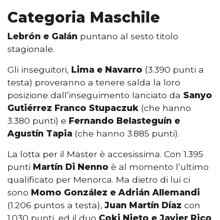
Categoria Maschile
Lebrón e Galán
puntano al sesto titolo
stagionale.
Gli inseguitori,
Lima e Navarro
(3.390 punti a
testa) proveranno a tenere salda la loro
posizione dall’inseguimento lanciato da
Sanyo
Gutiérrez Franco Stupaczuk
(che hanno
3.380 punti) e
Fernando Belasteguín e
Agustín Tapia
(che hanno 3.885 punti).
La lotta per il Master è accesissima. Con 1.395
punti
Martín Di Nenno
è al momento l’ultimo
qualificato per Menorca. Ma dietro di lui ci
sono
Momo González e Adrián Allemandi
(1.206 puntos a testa),
Juan Martín Díaz
con
1.030 punti, ed il duo
Coki Nieto e Javier Rico