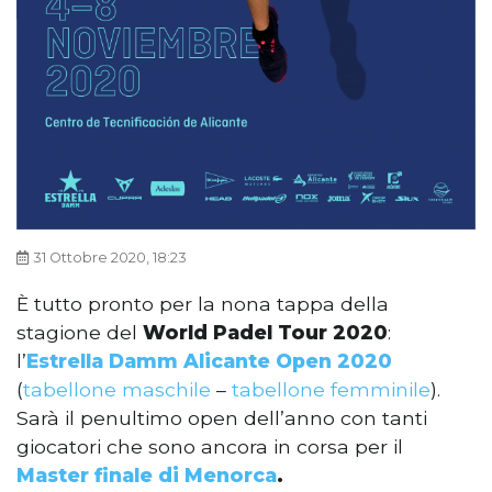
31 Ottobre 2020, 18:23
È tutto pronto per la nona tappa della
stagione del
World Padel Tour 2020
:
l’
Estrella Damm Alicante Open 2020
(
tabellone maschile
–
tabellone femminile
).
Sarà il penultimo open dell’anno con tanti
giocatori che sono ancora in corsa per il
Master finale di Menorca
.