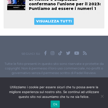
confermano l’unione per il 2023:
Puntiamo ad essere i numeri 1
VISUALIZZA TUTTI
SEGUICI SU
Tutte le foto presenti in questo sito sono riservate e protette da
copyright. Non è permesso il loro uso commerciale, no-profit o
governativo senza il permesso scritto di Padel Review.
Owned by
Sportando
// Sportando di
Carchia Emiliano
//
Contatti
// P.I. 11965351007
Utilizziamo i cookie per essere sicuri che tu possa avere la
migliore esperienza sul nostro sito. Se continui ad utilizzare
© Copyright 2020-2026 // Web Developer
Matteo Manna
questo sito noi assumiamo che tu ne sia felice.
Ok