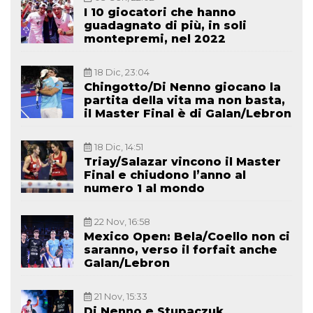
I 10 giocatori che hanno
guadagnato di più, in soli
montepremi, nel 2022
18 Dic, 23:04
Chingotto/Di Nenno giocano la
partita della vita ma non basta,
il Master Final è di Galan/Lebron
18 Dic, 14:51
Triay/Salazar vincono il Master
Final e chiudono l’anno al
numero 1 al mondo
22 Nov, 16:58
Mexico Open: Bela/Coello non ci
saranno, verso il forfait anche
Galan/Lebron
21 Nov, 15:33
Di Nenno e Stupaczuk