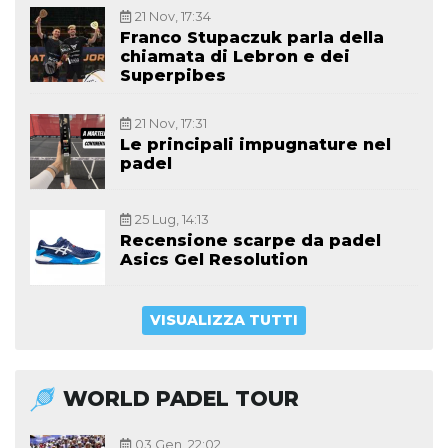
21 Nov, 17:34
Franco Stupaczuk parla della
chiamata di Lebron e dei
Superpibes
21 Nov, 17:31
Le principali impugnature nel
padel
25 Lug, 14:13
Recensione scarpe da padel
Asics Gel Resolution
VISUALIZZA TUTTI
WORLD PADEL TOUR
03 Gen, 22:02