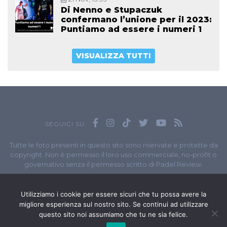
Di Nenno e Stupaczuk
confermano l’unione per il 2023:
Puntiamo ad essere i numeri 1
VISUALIZZA TUTTI
SEGUICI SU
Tutte le foto presenti in questo sito sono riservate e protette da
copyright. Non è permesso il loro uso commerciale, no-profit o
governativo senza il permesso scritto di Padel Review.
Owned by
Sportando
// Sportando di
Carchia Emiliano
//
Contatti
// P.I. 11965351007
Utilizziamo i cookie per essere sicuri che tu possa avere la
migliore esperienza sul nostro sito. Se continui ad utilizzare
© Copyright 2020-2026 // Web Developer
Matteo Manna
questo sito noi assumiamo che tu ne sia felice.