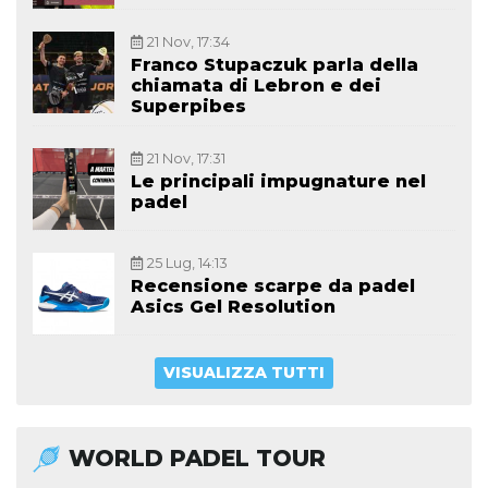
21 Nov, 17:34
Franco Stupaczuk parla della
chiamata di Lebron e dei
Superpibes
21 Nov, 17:31
Le principali impugnature nel
padel
25 Lug, 14:13
Recensione scarpe da padel
Asics Gel Resolution
VISUALIZZA TUTTI
WORLD PADEL TOUR