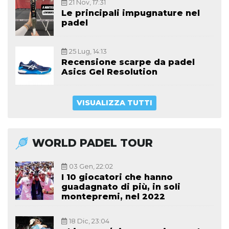
21 Nov, 17:31
Le principali impugnature nel
padel
25 Lug, 14:13
Recensione scarpe da padel
Asics Gel Resolution
VISUALIZZA TUTTI
WORLD PADEL TOUR
03 Gen, 22:02
I 10 giocatori che hanno
guadagnato di più, in soli
montepremi, nel 2022
18 Dic, 23:04