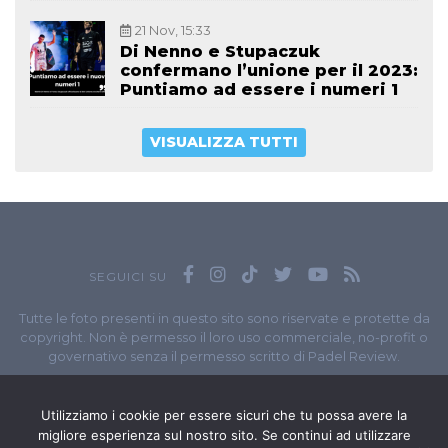
21 Nov, 15:33
Di Nenno e Stupaczuk
confermano l’unione per il 2023:
Puntiamo ad essere i numeri 1
VISUALIZZA TUTTI
SEGUICI SU
Tutte le foto presenti in questo sito sono riservate e protette da
copyright. Non è permesso il loro uso commerciale, no-profit o
governativo senza il permesso scritto di Padel Review.
Owned by
Sportando
// Sportando di
Carchia Emiliano
//
Contatti
// P.I. 11965351007
Utilizziamo i cookie per essere sicuri che tu possa avere la
migliore esperienza sul nostro sito. Se continui ad utilizzare
© Copyright 2020-2026 // Web Developer
Matteo Manna