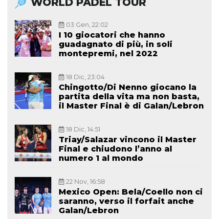
WORLD PADEL TOUR
03 Gen, 22:02
I 10 giocatori che hanno
guadagnato di più, in soli
montepremi, nel 2022
18 Dic, 23:04
Chingotto/Di Nenno giocano la
partita della vita ma non basta,
il Master Final è di Galan/Lebron
18 Dic, 14:51
Triay/Salazar vincono il Master
Final e chiudono l’anno al
numero 1 al mondo
22 Nov, 16:58
Mexico Open: Bela/Coello non ci
saranno, verso il forfait anche
Galan/Lebron