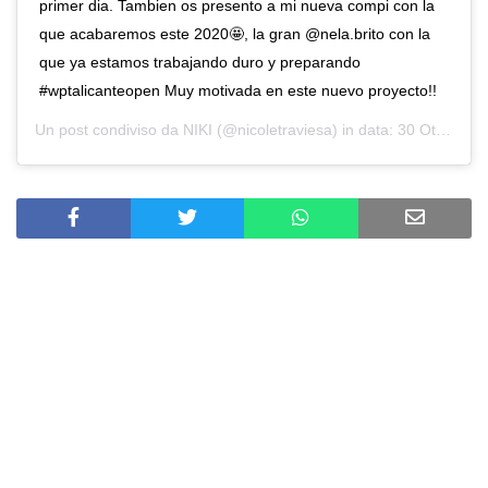
primer dia. Tambien os presento a mi nueva compi con la
que acabaremos este 2020🤩, la gran @nela.brito con la
que ya estamos trabajando duro y preparando
#wptalicanteopen Muy motivada en este nuevo proyecto!!
Un post condiviso da
NIKI
(@nicoletraviesa) in data:
30 Ott 2020 alle ore 1:33 PDT