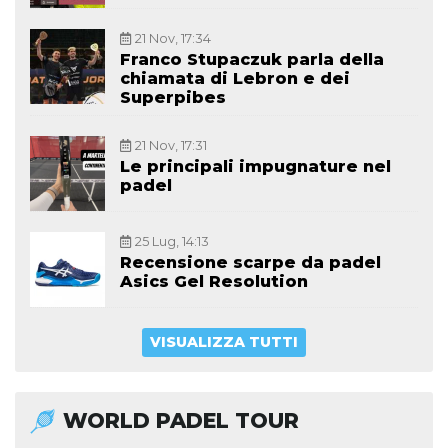
21 Nov, 17:34
Franco Stupaczuk parla della
chiamata di Lebron e dei
Superpibes
21 Nov, 17:31
Le principali impugnature nel
padel
25 Lug, 14:13
Recensione scarpe da padel
Asics Gel Resolution
VISUALIZZA TUTTI
WORLD PADEL TOUR