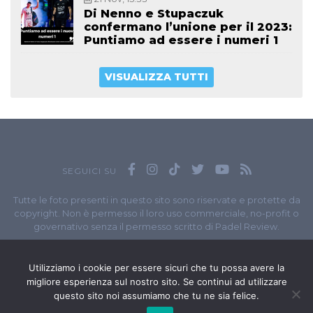
Di Nenno e Stupaczuk
confermano l’unione per il 2023:
Puntiamo ad essere i numeri 1
VISUALIZZA TUTTI
SEGUICI SU
Tutte le foto presenti in questo sito sono riservate e protette da
copyright. Non è permesso il loro uso commerciale, no-profit o
governativo senza il permesso scritto di Padel Review.
Owned by
Sportando
// Sportando di
Carchia Emiliano
//
Contatti
// P.I. 11965351007
Utilizziamo i cookie per essere sicuri che tu possa avere la
migliore esperienza sul nostro sito. Se continui ad utilizzare
© Copyright 2020-2026 // Web Developer
Matteo Manna
questo sito noi assumiamo che tu ne sia felice.