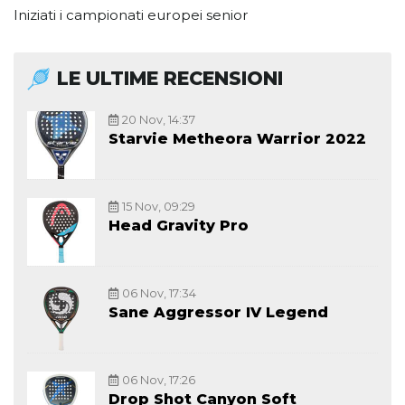
Iniziati i campionati europei senior
LE ULTIME RECENSIONI
20 Nov, 14:37
Starvie Metheora Warrior 2022
15 Nov, 09:29
Head Gravity Pro
06 Nov, 17:34
Sane Aggressor IV Legend
06 Nov, 17:26
Drop Shot Canyon Soft