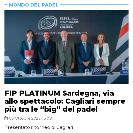
MONDO DEL PADEL
FIP PLATINUM Sardegna, via
allo spettacolo: Cagliari sempre
più tra le “big” del padel
03 Ottobre 2023, 15:08
Presentato il torneo di Cagliari