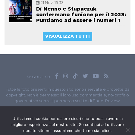
21 Nov, 15:33
Di Nenno e Stupaczuk
confermano l’unione per il 2023:
Puntiamo ad essere i numeri 1
VISUALIZZA TUTTI
SEGUICI SU
Tutte le foto presenti in questo sito sono riservate e protette da
copyright. Non è permesso il loro uso commerciale, no-profit o
governativo senza il permesso scritto di Padel Review.
Owned by
Sportando
// Sportando di
Carchia Emiliano
//
Contatti
// P.I. 11965351007
Utilizziamo i cookie per essere sicuri che tu possa avere la
migliore esperienza sul nostro sito. Se continui ad utilizzare
© Copyright 2020-2026 // Web Developer
Matteo Manna
questo sito noi assumiamo che tu ne sia felice.