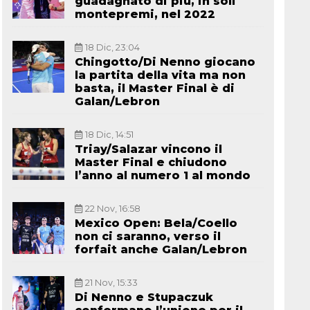
guadagnato di più, in soli
montepremi, nel 2022
18 Dic, 23:04
Chingotto/Di Nenno giocano
la partita della vita ma non
basta, il Master Final è di
Galan/Lebron
18 Dic, 14:51
Triay/Salazar vincono il
Master Final e chiudono
l’anno al numero 1 al mondo
22 Nov, 16:58
Mexico Open: Bela/Coello
non ci saranno, verso il
forfait anche Galan/Lebron
21 Nov, 15:33
Di Nenno e Stupaczuk