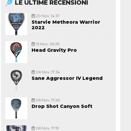
LE ULTIME RECENSIONI
20 Nov, 14:37
Starvie Metheora Warrior
2022
15 Nov, 09:29
Head Gravity Pro
06 Nov, 17:34
Sane Aggressor IV Legend
06 Nov, 17:26
Drop Shot Canyon Soft
06 Nov, 17:19