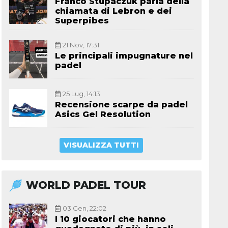
Franco Stupaczuk parla della
chiamata di Lebron e dei
Superpibes
21 Nov, 17:31
Le principali impugnature nel
padel
25 Lug, 14:13
Recensione scarpe da padel
Asics Gel Resolution
VISUALIZZA TUTTI
WORLD PADEL TOUR
03 Gen, 22:02
I 10 giocatori che hanno