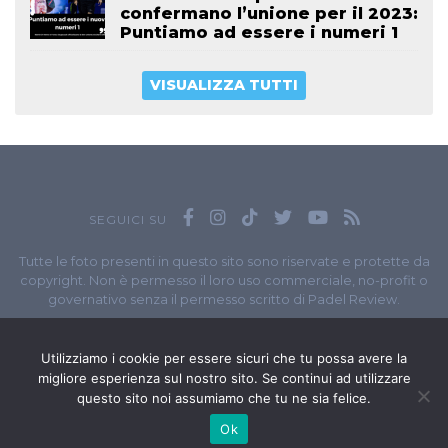
confermano l’unione per il 2023:
Puntiamo ad essere i numeri 1
VISUALIZZA TUTTI
SEGUICI SU
Tutte le foto presenti in questo sito sono riservate e protette da
copyright. Non è permesso il loro uso commerciale, no-profit o
governativo senza il permesso scritto di Padel Review.
Owned by
Sportando
// Sportando di
Carchia Emiliano
//
Contatti
// P.I. 11965351007
Utilizziamo i cookie per essere sicuri che tu possa avere la
migliore esperienza sul nostro sito. Se continui ad utilizzare
© Copyright 2020-2026 // Web Developer
Matteo Manna
questo sito noi assumiamo che tu ne sia felice.
Ok