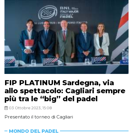
FIP PLATINUM Sardegna, via
allo spettacolo: Cagliari sempre
più tra le “big” del padel
03 Ottobre 2023, 15:08
Presentato il torneo di Cagliari
MONDO DEL PADEL