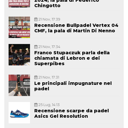
2024, la pala di Federico
Chingotto
21 Nov, 17:39
Recensione Bullpadel Vertex 04
CMF, la pala di Martin Di Nenno
21 Nov, 17:34
Franco Stupaczuk parla della
chiamata di Lebron e dei
Superpibes
21 Nov, 17:31
Le principali impugnature nel
padel
25 Lug, 14:13
Recensione scarpe da padel
Asics Gel Resolution