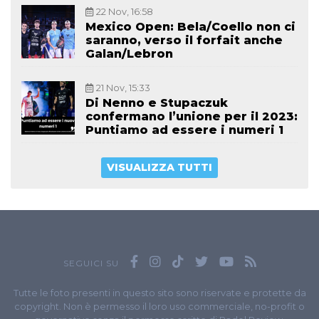
22 Nov, 16:58
Mexico Open: Bela/Coello non ci
saranno, verso il forfait anche
Galan/Lebron
21 Nov, 15:33
Di Nenno e Stupaczuk
confermano l’unione per il 2023:
Puntiamo ad essere i numeri 1
VISUALIZZA TUTTI
SEGUICI SU
Tutte le foto presenti in questo sito sono riservate e protette da
copyright. Non è permesso il loro uso commerciale, no-profit o