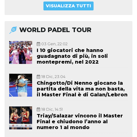
VISUALIZZA TUTTI
WORLD PADEL TOUR
03 Gen, 22:02
I 10 giocatori che hanno
guadagnato di più, in soli
montepremi, nel 2022
18 Dic, 23:04
Chingotto/Di Nenno giocano la
partita della vita ma non basta,
il Master Final è di Galan/Lebron
18 Dic, 14:51
Triay/Salazar vincono il Master
Final e chiudono l’anno al
numero 1 al mondo