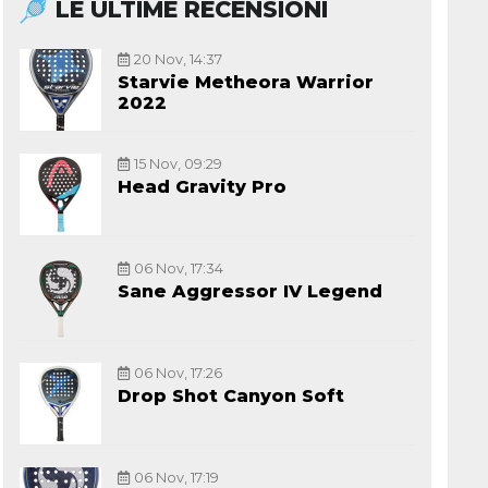
LE ULTIME RECENSIONI
20 Nov, 14:37
Starvie Metheora Warrior
2022
15 Nov, 09:29
Head Gravity Pro
06 Nov, 17:34
Sane Aggressor IV Legend
06 Nov, 17:26
Drop Shot Canyon Soft
06 Nov, 17:19