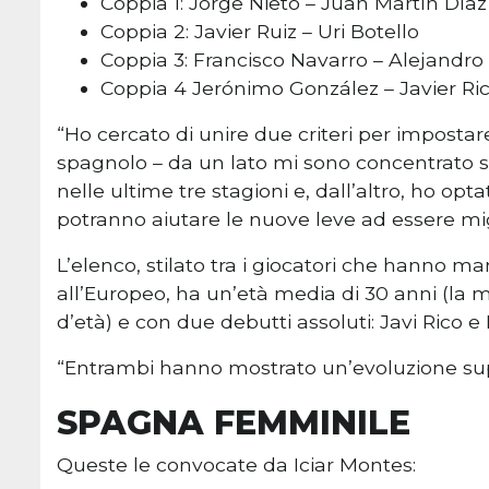
Coppia 1: Jorge Nieto – Juan Martín Díaz
Coppia 2: Javier Ruiz – Uri Botello
Coppia 3: Francisco Navarro – Alejandro
Coppia 4 Jerónimo González – Javier Ri
“Ho cercato di unire due criteri per imposta
spagnolo – da un lato mi sono concentrato 
nelle ultime tre stagioni e, dall’altro, ho op
potranno aiutare le nuove leve ad essere migl
L’elenco, stilato tra i giocatori che hanno man
all’Europeo, ha un’età media di 30 anni (la me
d’età) e con due debutti assoluti: Javi Rico
“Entrambi hanno mostrato un’evoluzione supe
SPAGNA FEMMINILE
Queste le convocate da Iciar Montes: