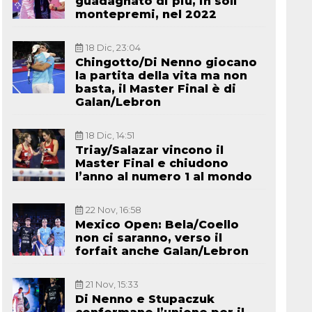
guadagnato di più, in soli
montepremi, nel 2022
18 Dic, 23:04
Chingotto/Di Nenno giocano
la partita della vita ma non
basta, il Master Final è di
Galan/Lebron
18 Dic, 14:51
Triay/Salazar vincono il
Master Final e chiudono
l’anno al numero 1 al mondo
22 Nov, 16:58
Mexico Open: Bela/Coello
non ci saranno, verso il
forfait anche Galan/Lebron
21 Nov, 15:33
Di Nenno e Stupaczuk