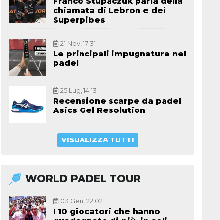
Franco Stupaczuk parla della
chiamata di Lebron e dei
Superpibes
21 Nov, 17:31
Le principali impugnature nel
padel
25 Lug, 14:13
Recensione scarpe da padel
Asics Gel Resolution
VISUALIZZA TUTTI
WORLD PADEL TOUR
03 Gen, 22:02
I 10 giocatori che hanno