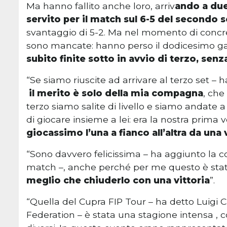
Ma hanno fallito anche loro, arriv
ando a due
servito per il match sul 6-5 del secondo s
svantaggio di 5-2. Ma nel momento di concretiz
sono mancate: hanno perso il dodicesimo ga
subito finite sotto in avvio di terzo, senz
“Se siamo riuscite ad arrivare al terzo set – h
il merito è solo della mia compagna
, che
terzo siamo salite di livello e siamo andate a
di giocare insieme a lei: era la nostra prima
giocassimo l’una a fianco all’altra da una 
“Sono davvero felicissima – ha aggiunto la c
match –, anche perché per me questo è stato
meglio che chiuderlo con una vittoria
”.
“Quella del Cupra FIP Tour – ha detto Luigi C
Federation – è stata una stagione intensa , co