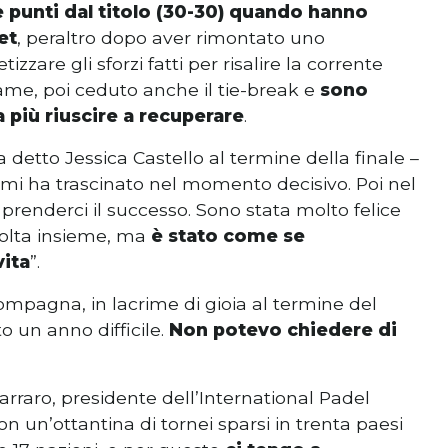
 punti dal titolo (30-30) quando hanno
et
, peraltro dopo aver rimontato uno
zare gli sforzi fatti per risalire la corrente
me, poi ceduto anche il tie-break e
sono
a più riuscire a recuperare
.
a detto Jessica Castello al termine della finale –
 mi ha trascinato nel momento decisivo. Poi nel
 prenderci il successo. Sono stata molto felice
 volta insieme, ma
è stato come se
vita
”.
ompagna, in lacrime di gioia al termine del
 un anno difficile.
Non potevo chiedere di
arraro, presidente dell’International Padel
n un’ottantina di tornei sparsi in trenta paesi