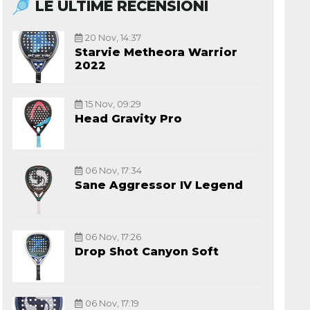
LE ULTIME RECENSIONI
20 Nov, 14:37
Starvie Metheora Warrior
2022
15 Nov, 09:29
Head Gravity Pro
06 Nov, 17:34
Sane Aggressor IV Legend
06 Nov, 17:26
Drop Shot Canyon Soft
06 Nov, 17:19