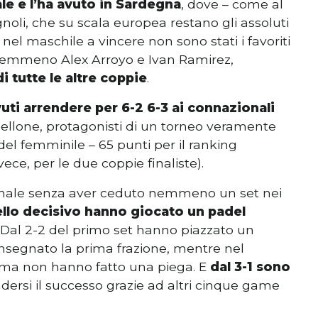
le e l’ha avuto in Sardegna
, dove – come al
gnoli, che su scala europea restano gli assoluti
nel maschile a vincere non sono stati i favoriti
, e nemmeno Alex Arroyo e Ivan Ramirez,
 tutte le altre coppie
.
uti arrendere per 6-2 6-3 ai connazionali
bellone, protagonisti di un torneo veramente
 del femminile – 65 punti per il ranking
ece, per le due coppie finaliste).
 finale senza aver ceduto nemmeno un set nei
llo decisivo hanno giocato un padel
. Dal 2-2 del primo set hanno piazzato un
consegnato la prima frazione, mentre nel
, ma non hanno fatto una piega. E
dal 3-1 sono
dersi il successo grazie ad altri cinque game