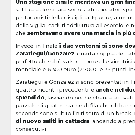
Una stagione simile meritava un gran fina
solito – a dominare sono stati i giocatori spa
protagonisti della disciplina. Eppure, almeno 
della vigilia, caduti addirittura all’esordio
che
sembravano avere una marcia in più di
Invece, in finale
i due ventenni si sono dov
Zaratiegui/Gonzalez
, quarta coppia del ta
perfetto che gli è valso – come alle vincitrici
mondiale e 6.300 euro (2.700€ e 35 punti, inv
Zaratiegui e Gonzalez si sono presentati in
quattro incontri precedenti, e
anche nel due
splendido
, lasciando poche chance ai rivali
parziale di quattro game di fila che gli ha 
secondo sono subito finiti sotto di un break
di nuovo saliti in cattedra
, andando a pren
consecutivi.