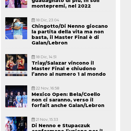
guadagnato di più, in soli
montepremi, nel 2022
18 Dic, 23:04
Chingotto/Di Nenno giocano
la partita della vita ma non
basta, il Master Final è di
Galan/Lebron
18 Dic, 14:51
Triay/Salazar vincono il
Master Final e chiudono
l’anno al numero 1 al mondo
22 Nov, 16:58
Mexico Open: Bela/Coello
non ci saranno, verso il
forfait anche Galan/Lebron
21 Nov, 15:33
Di Nenno e Stupaczuk