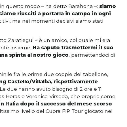
e in questo modo – ha detto Barahona –:
siamo
 siamo riusciti a portarla in campo in ogni
itivi, ma nei momenti decisivi siamo stati
tto Zaratiegui – è un amico, col quale mi era
ente insieme.
Ha saputo trasmettermi il suo
una spinta al nostro gioco
, permettendoci di
inile fra le prime due coppie del tabellone,
g Castello/Villalba, rispettivamente
 Le due hanno avuto bisogno di 2 ore e 11
Las Heras e Veronica Virseda, che proprio come
in Italia dopo il successo del mese scorso
 altissimo livello del Cupra FIP Tour giocato nel