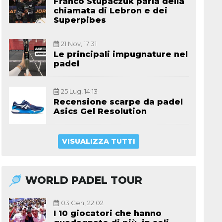
Franco Stupaczuk parla della
chiamata di Lebron e dei
Superpibes
21 Nov, 17:31
Le principali impugnature nel
padel
25 Lug, 14:13
Recensione scarpe da padel
Asics Gel Resolution
VISUALIZZA TUTTI
WORLD PADEL TOUR
03 Gen, 22:02
I 10 giocatori che hanno