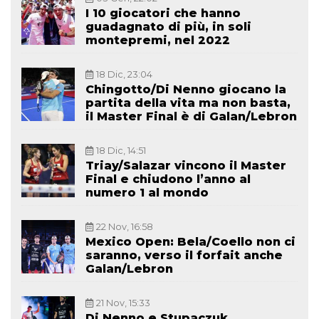
I 10 giocatori che hanno
guadagnato di più, in soli
montepremi, nel 2022
18 Dic, 23:04
Chingotto/Di Nenno giocano la
partita della vita ma non basta,
il Master Final è di Galan/Lebron
18 Dic, 14:51
Triay/Salazar vincono il Master
Final e chiudono l’anno al
numero 1 al mondo
22 Nov, 16:58
Mexico Open: Bela/Coello non ci
saranno, verso il forfait anche
Galan/Lebron
21 Nov, 15:33
Di Nenno e Stupaczuk