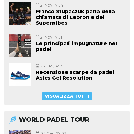
21 Nov, 17:34
Franco Stupaczuk parla della
chiamata di Lebron e dei
Superpibes
21 Nov, 17:31
Le principali impugnature nel
padel
25 Lug, 14:13
Recensione scarpe da padel
Asics Gel Resolution
VISUALIZZA TUTTI
WORLD PADEL TOUR
03 Gen, 22:02