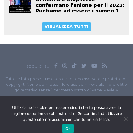
confermano l’unione per il 2023:
Puntiamo ad essere i numeri 1
VISUALIZZA TUTTI
SEGUICI SU
Tutte le foto presenti in questo sito sono riservate e protette da
copyright. Non è permesso il loro uso commerciale, no-profit o
governativo senza il permesso scritto di Padel Review.
Owned by
Sportando
// Sportando di
Carchia Emiliano
//
Contatti
// P.I. 11965351007
Utilizziamo i cookie per essere sicuri che tu possa avere la
migliore esperienza sul nostro sito. Se continui ad utilizzare
© Copyright 2020-2026 // Web Developer
Matteo Manna
questo sito noi assumiamo che tu ne sia felice.
Ok