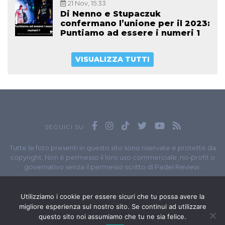
21 Nov, 15:33
Di Nenno e Stupaczuk
confermano l’unione per il 2023:
Puntiamo ad essere i numeri 1
VISUALIZZA TUTTI
SEGUICI SU
Tutte le foto presenti in questo sito sono riservate e protette da
copyright. Non è permesso il loro uso commerciale, no-profit o
governativo senza il permesso scritto di Padel Review.
Owned by
Sportando
// Sportando di
Carchia Emiliano
//
Contatti
// P.I. 11965351007
Utilizziamo i cookie per essere sicuri che tu possa avere la
migliore esperienza sul nostro sito. Se continui ad utilizzare
© Copyright 2020-2026 // Web Developer
Matteo Manna
questo sito noi assumiamo che tu ne sia felice.