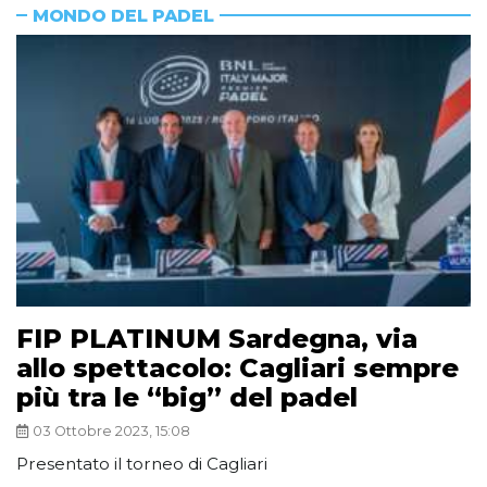
MONDO DEL PADEL
FIP PLATINUM Sardegna, via
allo spettacolo: Cagliari sempre
più tra le “big” del padel
03 Ottobre 2023, 15:08
Presentato il torneo di Cagliari