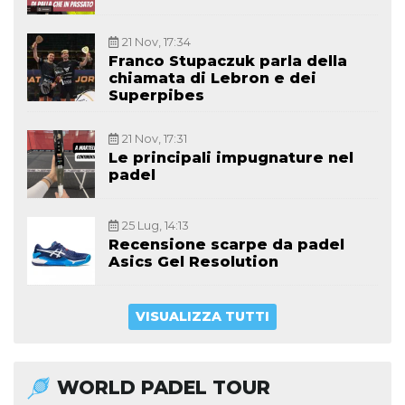
21 Nov, 17:34
Franco Stupaczuk parla della
chiamata di Lebron e dei
Superpibes
21 Nov, 17:31
Le principali impugnature nel
padel
25 Lug, 14:13
Recensione scarpe da padel
Asics Gel Resolution
VISUALIZZA TUTTI
WORLD PADEL TOUR