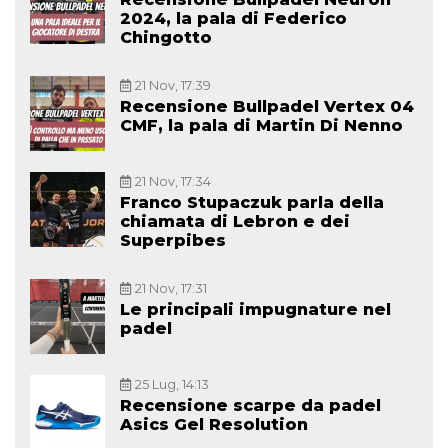
2024, la pala di Federico
Chingotto
21 Nov, 17:39
Recensione Bullpadel Vertex 04
CMF, la pala di Martin Di Nenno
21 Nov, 17:34
Franco Stupaczuk parla della
chiamata di Lebron e dei
Superpibes
21 Nov, 17:31
Le principali impugnature nel
padel
25 Lug, 14:13
Recensione scarpe da padel
Asics Gel Resolution