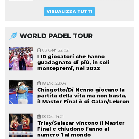
VISUALIZZA TUTTI
WORLD PADEL TOUR
03 Gen, 22:02
I 10 giocatori che hanno
guadagnato di più, in soli
montepremi, nel 2022
18 Dic, 23:04
Chingotto/Di Nenno giocano la
partita della vita ma non basta,
il Master Final è di Galan/Lebron
18 Dic, 14:51
Triay/Salazar vincono il Master
Final e chiudono l’anno al
numero 1 al mondo