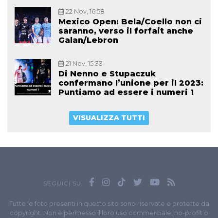
22 Nov, 16:58
Mexico Open: Bela/Coello non ci
saranno, verso il forfait anche
Galan/Lebron
21 Nov, 15:33
Di Nenno e Stupaczuk
confermano l’unione per il 2023:
Puntiamo ad essere i numeri 1
VISUALIZZA TUTTI
SEGUICI SU
Tutte le foto presenti in questo sito sono riservate e protette da
copyright. Non è permesso il loro uso commerciale, no-profit o