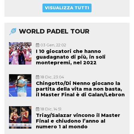
VISUALIZZA TUTTI
WORLD PADEL TOUR
03 Gen, 22:02
I 10 giocatori che hanno
guadagnato di più, in soli
montepremi, nel 2022
18 Dic, 23:04
Chingotto/Di Nenno giocano la
partita della vita ma non basta,
il Master Final è di Galan/Lebron
18 Dic, 14:51
Triay/Salazar vincono il Master
Final e chiudono l’anno al
numero 1 al mondo