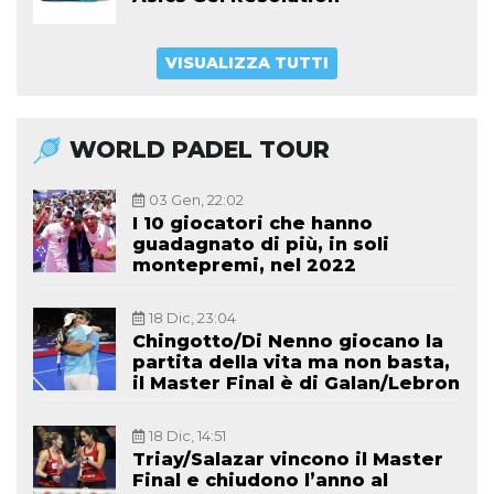
VISUALIZZA TUTTI
WORLD PADEL TOUR
03 Gen, 22:02
I 10 giocatori che hanno
guadagnato di più, in soli
montepremi, nel 2022
18 Dic, 23:04
Chingotto/Di Nenno giocano la
partita della vita ma non basta,
il Master Final è di Galan/Lebron
18 Dic, 14:51
Triay/Salazar vincono il Master
Final e chiudono l’anno al