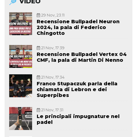
VIDEO
29 Nov, 23:11
Recensione Bullpadel Neuron
2024, la pala di Federico
Chingotto
21 Nov, 17:39
Recensione Bullpadel Vertex 04
CMF, la pala di Martin Di Nenno
21 Nov, 17:34
Franco Stupaczuk parla della
chiamata di Lebron e dei
Superpibes
21 Nov, 17:31
Le principali impugnature nel
padel