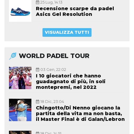
25 Lug, 14:13
Recensione scarpe da padel
Asics Gel Resolution
VISUALIZZA TUTTI
WORLD PADEL TOUR
03 Gen, 22:02
I 10 giocatori che hanno
guadagnato di più, in soli
montepremi, nel 2022
18 Dic, 23:04
Chingotto/Di Nenno giocano la
partita della vita ma non basta,
il Master Final è di Galan/Lebron
18 Dic, 14:51