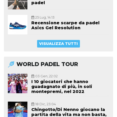
padel
25 Lug, 14:13
Recensione scarpe da padel
Asics Gel Resolution
VISUALIZZA TUTTI
WORLD PADEL TOUR
03 Gen, 22:02
I 10 giocatori che hanno
guadagnato di più, in soli
montepremi, nel 2022
18 Dic, 23:04
Chingotto/Di Nenno giocano la
partita della vita ma non basta,