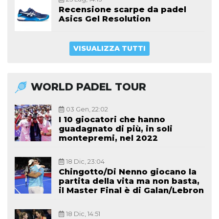
Recensione scarpe da padel
Asics Gel Resolution
VISUALIZZA TUTTI
WORLD PADEL TOUR
03 Gen, 22:02
I 10 giocatori che hanno
guadagnato di più, in soli
montepremi, nel 2022
18 Dic, 23:04
Chingotto/Di Nenno giocano la
partita della vita ma non basta,
il Master Final è di Galan/Lebron
18 Dic, 14:51