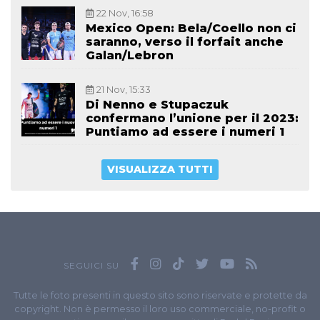
22 Nov, 16:58
Mexico Open: Bela/Coello non ci
saranno, verso il forfait anche
Galan/Lebron
21 Nov, 15:33
Di Nenno e Stupaczuk
confermano l’unione per il 2023:
Puntiamo ad essere i numeri 1
VISUALIZZA TUTTI
SEGUICI SU
Tutte le foto presenti in questo sito sono riservate e protette da
copyright. Non è permesso il loro uso commerciale, no-profit o