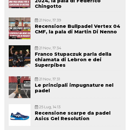
2024, la pala di Federico
Chingotto
21 Nov, 17:39
Recensione Bullpadel Vertex 04
CMF, la pala di Martin Di Nenno
21 Nov, 17:34
Franco Stupaczuk parla della
chiamata di Lebron e dei
Superpibes
21 Nov, 17:31
Le principali impugnature nel
padel
25 Lug, 14:13
Recensione scarpe da padel
Asics Gel Resolution