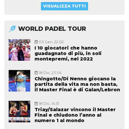
VISUALIZZA TUTTI
WORLD PADEL TOUR
03 Gen, 22:02
I 10 giocatori che hanno
guadagnato di più, in soli
montepremi, nel 2022
18 Dic, 23:04
Chingotto/Di Nenno giocano la
partita della vita ma non basta,
il Master Final è di Galan/Lebron
18 Dic, 14:51
Triay/Salazar vincono il Master
Final e chiudono l’anno al
numero 1 al mondo