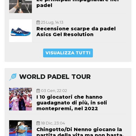
padel
25 Lug, 14:13
Recensione scarpe da padel
Asics Gel Resolution
VISUALIZZA TUTTI
WORLD PADEL TOUR
03 Gen, 22:02
I 10 giocatori che hanno
guadagnato di più, in soli
montepremi, nel 2022
18 Dic, 23:04
Chingotto/Di Nenno giocano la
partita della vita ma non basta,