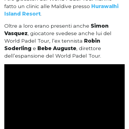
fatto un clinic alle Maldive presso
Hurawalhi
Island Resort
.
Oltre a loro erano presenti anche
Simon
Vasquez
, giocatore svedese anche lui del
World Padel Tour, l’ex tennista
Robin
Soderling
e
Bebe Auguste
, direttore
dell’espansione del World Padel Tour.