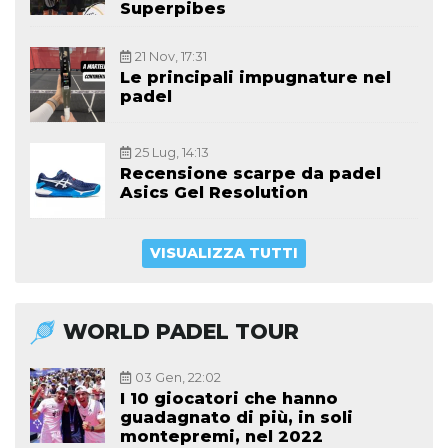
Superpibes
21 Nov, 17:31
Le principali impugnature nel
padel
25 Lug, 14:13
Recensione scarpe da padel
Asics Gel Resolution
VISUALIZZA TUTTI
WORLD PADEL TOUR
03 Gen, 22:02
I 10 giocatori che hanno
guadagnato di più, in soli
montepremi, nel 2022