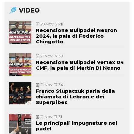
VIDEO
29 Nov, 23:11
Recensione Bullpadel Neuron
2024, la pala di Federico
Chingotto
21 Nov, 17:39
Recensione Bullpadel Vertex 04
CMF, la pala di Martin Di Nenno
21 Nov, 17:34
Franco Stupaczuk parla della
chiamata di Lebron e dei
Superpibes
21 Nov, 17:31
Le principali impugnature nel
padel