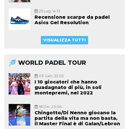
25 Lug, 14:13
Recensione scarpe da padel
Asics Gel Resolution
VISUALIZZA TUTTI
WORLD PADEL TOUR
03 Gen, 22:02
I 10 giocatori che hanno
guadagnato di più, in soli
montepremi, nel 2022
18 Dic, 23:04
Chingotto/Di Nenno giocano la
partita della vita ma non basta,
il Master Final è di Galan/Lebron