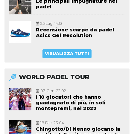
Le principali impugnature nel
padel
25 Lug, 14:13
Recensione scarpe da padel
Asics Gel Resolution
VISUALIZZA TUTTI
WORLD PADEL TOUR
03 Gen, 22:02
I 10 giocatori che hanno
guadagnato di più, in soli
montepremi, nel 2022
18 Dic, 23:04
Chingotto/Di Nenno giocano la