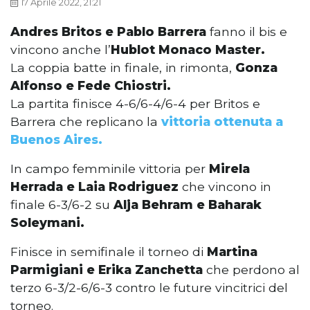
17 Aprile 2022, 21:21
Andres Britos e Pablo Barrera
fanno il bis e
vincono anche l’
Hublot Monaco Master.
La coppia batte in finale, in rimonta,
Gonza
Alfonso e Fede Chiostri.
La partita finisce 4-6/6-4/6-4 per Britos e
Barrera che replicano la
vittoria ottenuta a
Buenos Aires.
In campo femminile vittoria per
Mirela
Herrada e Laia Rodriguez
che vincono in
finale 6-3/6-2 su
Alja Behram e Baharak
Soleymani.
Finisce in semifinale il torneo di
Martina
Parmigiani e Erika Zanchetta
che perdono al
terzo 6-3/2-6/6-3 contro le future vincitrici del
torneo.