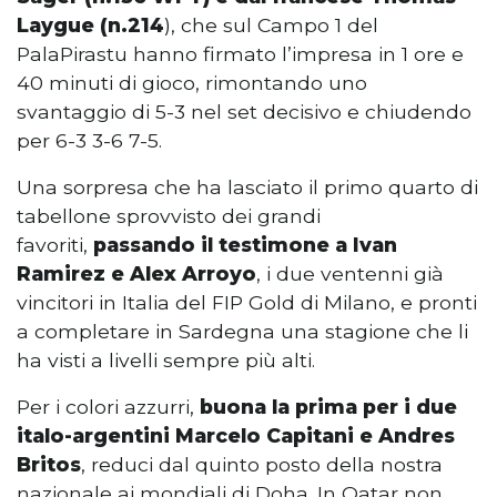
Laygue (n.214
), che sul Campo 1 del
PalaPirastu hanno firmato l’impresa in 1 ore e
40 minuti di gioco, rimontando uno
svantaggio di 5-3 nel set decisivo e chiudendo
per 6-3 3-6 7-5.
Una sorpresa che ha lasciato il primo quarto di
tabellone sprovvisto dei grandi
favoriti,
passando il testimone a Ivan
Ramirez e Alex Arroyo
, i due ventenni già
vincitori in Italia del FIP Gold di Milano, e pronti
a completare in Sardegna una stagione che li
ha visti a livelli sempre più alti.
Per i colori azzurri,
buona la prima per i due
italo-argentini Marcelo Capitani e Andres
Britos
, reduci dal quinto posto della nostra
nazionale ai mondiali di Doha. In Qatar non