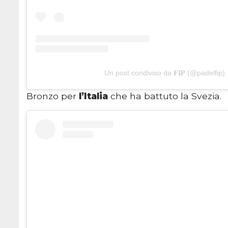
Un post condiviso da 𝐅𝐈𝐏 (@padelfip)
Bronzo per
l’Italia
che ha battuto la Svezia.