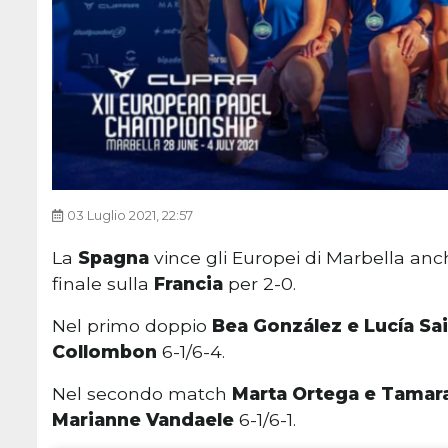
03 Luglio 2021, 22:57
La
Spagna
vince gli Europei di Marbella anc
finale sulla
Francia
per 2-0.
Nel primo doppio
Bea González e Lucía Sa
Collombon
6-1/6-4.
Nel secondo match
Marta Ortega e Tamara
Marianne Vandaele
6-1/6-1.