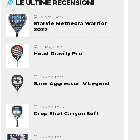
LE ULTIME RECENSIONI
20 Nov, 14:37
Starvie Metheora Warrior
2022
15 Nov, 09:29
Head Gravity Pro
06 Nov, 17:34
Sane Aggressor IV Legend
06 Nov, 17:26
Drop Shot Canyon Soft
06 Nov, 17:19