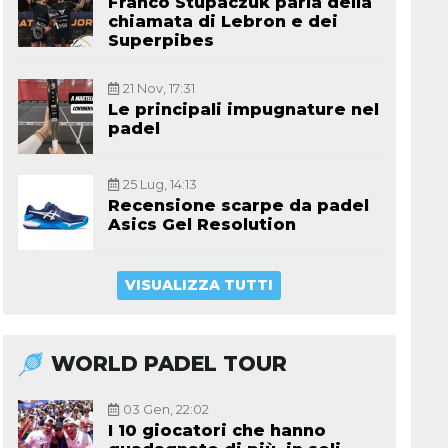
Franco Stupaczuk parla della
chiamata di Lebron e dei
Superpibes
21 Nov, 17:31
Le principali impugnature nel
padel
25 Lug, 14:13
Recensione scarpe da padel
Asics Gel Resolution
VISUALIZZA TUTTI
WORLD PADEL TOUR
03 Gen, 22:02
I 10 giocatori che hanno