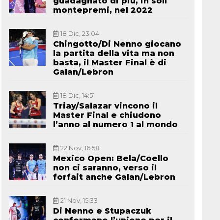
guadagnato di più, in soli
montepremi, nel 2022
18 Dic, 23:04
Chingotto/Di Nenno giocano
la partita della vita ma non
basta, il Master Final è di
Galan/Lebron
18 Dic, 14:51
Triay/Salazar vincono il
Master Final e chiudono
l’anno al numero 1 al mondo
22 Nov, 16:58
Mexico Open: Bela/Coello
non ci saranno, verso il
forfait anche Galan/Lebron
21 Nov, 15:33
Di Nenno e Stupaczuk