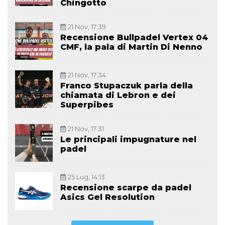
Chingotto
21 Nov, 17:39
Recensione Bullpadel Vertex 04
CMF, la pala di Martin Di Nenno
21 Nov, 17:34
Franco Stupaczuk parla della
chiamata di Lebron e dei
Superpibes
21 Nov, 17:31
Le principali impugnature nel
padel
25 Lug, 14:13
Recensione scarpe da padel
Asics Gel Resolution