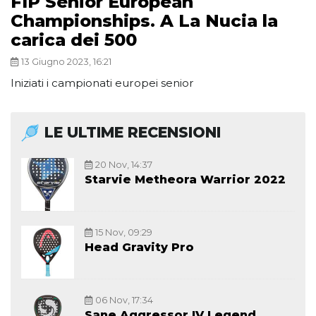
FIP Senior European
Championships. A La Nucia la
carica dei 500
13 Giugno 2023, 16:21
Iniziati i campionati europei senior
LE ULTIME RECENSIONI
20 Nov, 14:37
Starvie Metheora Warrior 2022
15 Nov, 09:29
Head Gravity Pro
06 Nov, 17:34
Sane Aggressor IV Legend