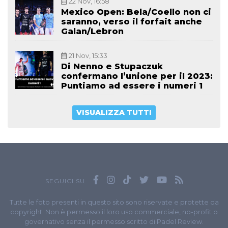
22 Nov, 16:58
Mexico Open: Bela/Coello non ci
saranno, verso il forfait anche
Galan/Lebron
21 Nov, 15:33
Di Nenno e Stupaczuk
confermano l’unione per il 2023:
Puntiamo ad essere i numeri 1
VISUALIZZA TUTTI
SEGUICI SU
Tutte le foto presenti in questo sito sono riservate e protette da
copyright. Non è permesso il loro uso commerciale, no-profit o
governativo senza il permesso scritto di Padel Review.