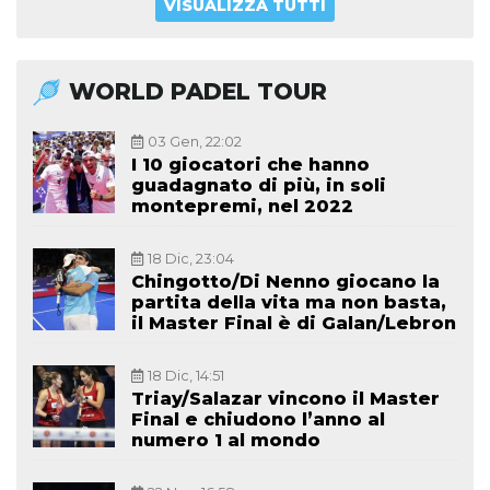
VISUALIZZA TUTTI
WORLD PADEL TOUR
03 Gen, 22:02
I 10 giocatori che hanno
guadagnato di più, in soli
montepremi, nel 2022
18 Dic, 23:04
Chingotto/Di Nenno giocano la
partita della vita ma non basta,
il Master Final è di Galan/Lebron
18 Dic, 14:51
Triay/Salazar vincono il Master
Final e chiudono l’anno al
numero 1 al mondo