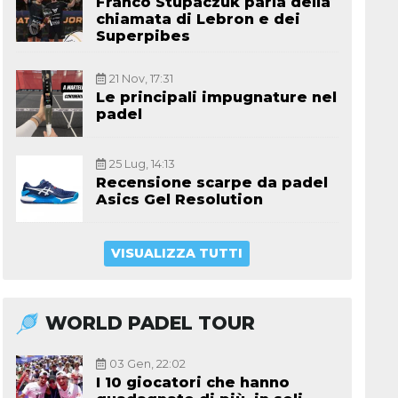
Franco Stupaczuk parla della
chiamata di Lebron e dei
Superpibes
21 Nov, 17:31
Le principali impugnature nel
padel
25 Lug, 14:13
Recensione scarpe da padel
Asics Gel Resolution
VISUALIZZA TUTTI
WORLD PADEL TOUR
03 Gen, 22:02
I 10 giocatori che hanno