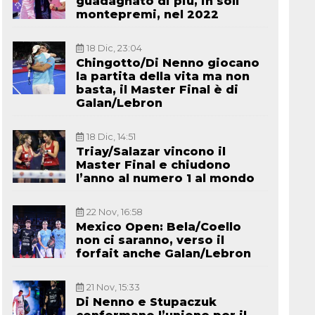
guadagnato di più, in soli
montepremi, nel 2022
18 Dic, 23:04
Chingotto/Di Nenno giocano
la partita della vita ma non
basta, il Master Final è di
Galan/Lebron
18 Dic, 14:51
Triay/Salazar vincono il
Master Final e chiudono
l’anno al numero 1 al mondo
22 Nov, 16:58
Mexico Open: Bela/Coello
non ci saranno, verso il
forfait anche Galan/Lebron
21 Nov, 15:33
Di Nenno e Stupaczuk