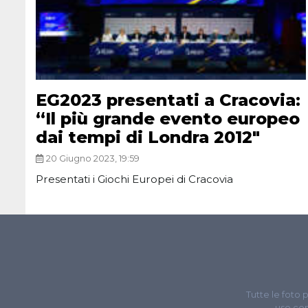
EG2023 presentati a Cracovia:
“Il più grande evento europeo
dai tempi di Londra 2012″
20 Giugno 2023, 19:59
Presentati i Giochi Europei di Cracovia
Tutte le foto 
uso com