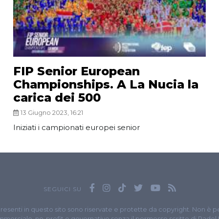
FIP Senior European
Championships. A La Nucia la
carica dei 500
13 Giugno 2023, 16:21
Iniziati i campionati europei senior
SEGUICI SU
presenti in questo sito sono riservate e protette da copyright. Non è p
merciale, no-profit o governativo senza il permesso scritto di Padel