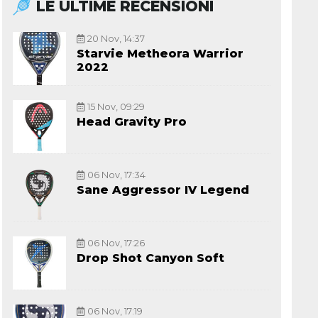
LE ULTIME RECENSIONI
20 Nov, 14:37
Starvie Metheora Warrior
2022
15 Nov, 09:29
Head Gravity Pro
06 Nov, 17:34
Sane Aggressor IV Legend
06 Nov, 17:26
Drop Shot Canyon Soft
06 Nov, 17:19