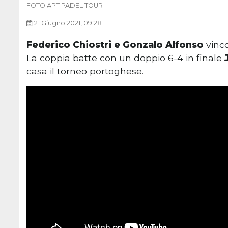
FOTO APT PADEL TOUR
21 Giugno 2021, 09:28
Federico Chiostri e Gonzalo Alfonso
vinco
La coppia batte con un doppio 6-4 in finale
casa il torneo portoghese.