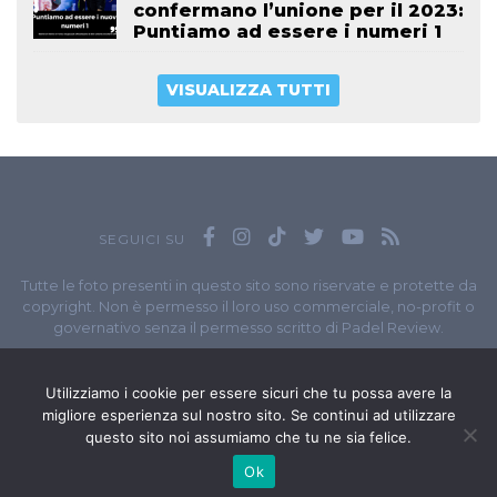
confermano l’unione per il 2023:
Puntiamo ad essere i numeri 1
VISUALIZZA TUTTI
SEGUICI SU
Tutte le foto presenti in questo sito sono riservate e protette da
copyright. Non è permesso il loro uso commerciale, no-profit o
governativo senza il permesso scritto di Padel Review.
Owned by
Sportando
// Sportando di
Carchia Emiliano
//
Contatti
// P.I. 11965351007
Utilizziamo i cookie per essere sicuri che tu possa avere la
migliore esperienza sul nostro sito. Se continui ad utilizzare
© Copyright 2020-2026 // Web Developer
Matteo Manna
questo sito noi assumiamo che tu ne sia felice.
Ok