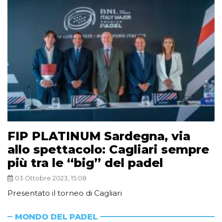
FIP PLATINUM Sardegna, via
allo spettacolo: Cagliari sempre
più tra le “big” del padel
03 Ottobre 2023, 15:08
Presentato il torneo di Cagliari
MONDO DEL PADEL