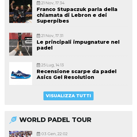
21 Nov, 17:34
Franco Stupaczuk parla della
chiamata di Lebron e dei
Superpibes
21 Nov, 17:31
Le principali impugnature nel
padel
25 Lug, 14:13
Recensione scarpe da padel
Asics Gel Resolution
VISUALIZZA TUTTI
WORLD PADEL TOUR
03 Gen, 22:02