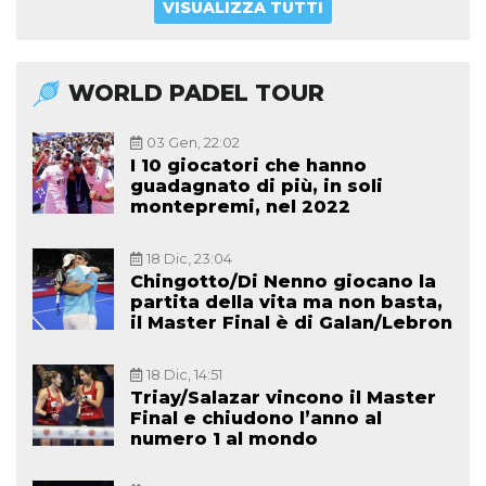
VISUALIZZA TUTTI
WORLD PADEL TOUR
03 Gen, 22:02
I 10 giocatori che hanno
guadagnato di più, in soli
montepremi, nel 2022
18 Dic, 23:04
Chingotto/Di Nenno giocano la
partita della vita ma non basta,
il Master Final è di Galan/Lebron
18 Dic, 14:51
Triay/Salazar vincono il Master
Final e chiudono l’anno al
numero 1 al mondo