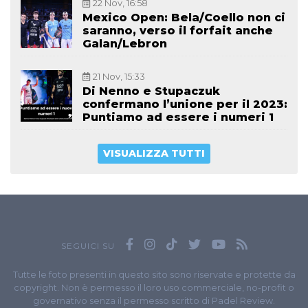
22 Nov, 16:58
Mexico Open: Bela/Coello non ci
saranno, verso il forfait anche
Galan/Lebron
21 Nov, 15:33
Di Nenno e Stupaczuk
confermano l’unione per il 2023:
Puntiamo ad essere i numeri 1
VISUALIZZA TUTTI
SEGUICI SU
Tutte le foto presenti in questo sito sono riservate e protette da
copyright. Non è permesso il loro uso commerciale, no-profit o
governativo senza il permesso scritto di Padel Review.