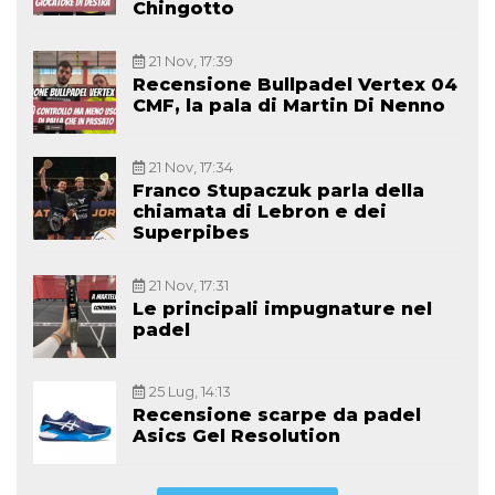
Chingotto
21 Nov, 17:39
Recensione Bullpadel Vertex 04
CMF, la pala di Martin Di Nenno
21 Nov, 17:34
Franco Stupaczuk parla della
chiamata di Lebron e dei
Superpibes
21 Nov, 17:31
Le principali impugnature nel
padel
25 Lug, 14:13
Recensione scarpe da padel
Asics Gel Resolution