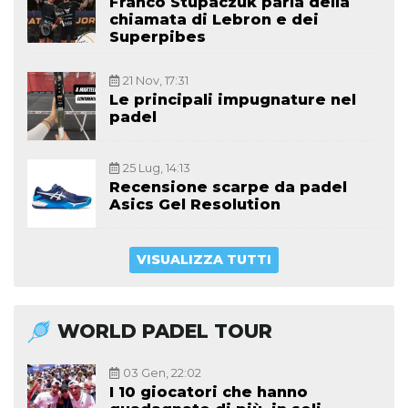
Franco Stupaczuk parla della
chiamata di Lebron e dei
Superpibes
21 Nov, 17:31
Le principali impugnature nel
padel
25 Lug, 14:13
Recensione scarpe da padel
Asics Gel Resolution
VISUALIZZA TUTTI
WORLD PADEL TOUR
03 Gen, 22:02
I 10 giocatori che hanno