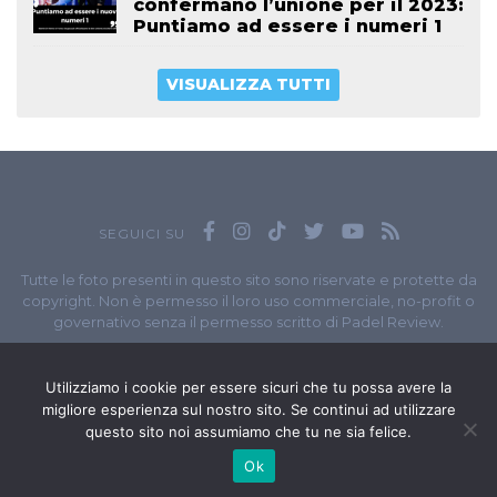
confermano l’unione per il 2023:
Puntiamo ad essere i numeri 1
VISUALIZZA TUTTI
SEGUICI SU
Tutte le foto presenti in questo sito sono riservate e protette da
copyright. Non è permesso il loro uso commerciale, no-profit o
governativo senza il permesso scritto di Padel Review.
Owned by
Sportando
// Sportando di
Carchia Emiliano
//
Contatti
// P.I. 11965351007
Utilizziamo i cookie per essere sicuri che tu possa avere la
migliore esperienza sul nostro sito. Se continui ad utilizzare
© Copyright 2020-2026 // Web Developer
Matteo Manna
questo sito noi assumiamo che tu ne sia felice.
Ok