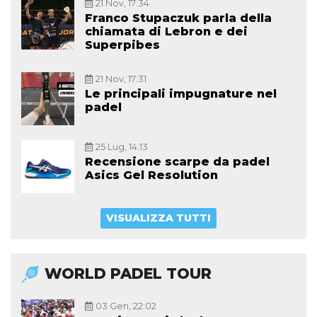
21 Nov, 17:34
Franco Stupaczuk parla della
chiamata di Lebron e dei
Superpibes
21 Nov, 17:31
Le principali impugnature nel
padel
25 Lug, 14:13
Recensione scarpe da padel
Asics Gel Resolution
VISUALIZZA TUTTI
WORLD PADEL TOUR
03 Gen, 22:02